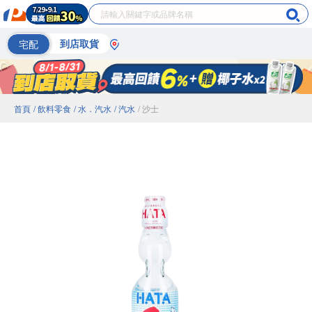
宅配
到店取貨
首頁
/ 飲料零食
/ 水．汽水
/ 汽水
/ 沙士