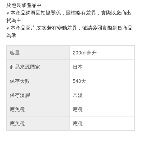
於包裝或產品中
※ 本產品網頁因拍攝關係，圖檔略有差異，實際以廠商出
貨為主
※ 本產品圖片.文案若有變動差異，敬請參照實際到貨商品
為準
容量
200ml毫升
商品來源國家
日本
保存天數
540天
保存溫層
常溫
應免稅
應稅
應免稅
應稅
偏遠地區配送