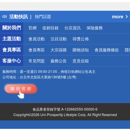
詐騙網頁！請小心！
得獎公告
活動快訊
more
熱門話題
銀行優惠
關於我們
官網
促銷目錄
分店資訊
保險服務
偏遠地區配送
詐騙網頁！請小心！
主題活動
會員活動
注目活動
得獎公佈
會員專區
會員專區
大宗採購
購物須知
會員服務條款
隱
客服中心
常見問題
服務公告
意見信箱
服務時間：
週一至週日 09:00-21:00，例假日依網站公告為主
公司地址：
台北市北投區大業路136號5樓 (台灣)
食品業者登錄字號 A-122662550-00000-6
Copyright©2026 Uni-Prosperity Lifestyle Corp. All Right Reserved