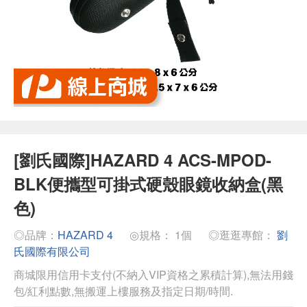
[劉氏國際]HAZARD 4 ACS-MPOD-
BLK便攜型可掛式硬殼眼鏡收納盒(黑
色)
◎品牌：
HAZARD 4
◎規格： 1個
◎逛逛專館：
劉
氏國際有限公司
商城限用信用卡支付(不納入VIP資格之累積計算),無法用錢
包/紅利點數,無搬運上樓服務及指定日期/時間.