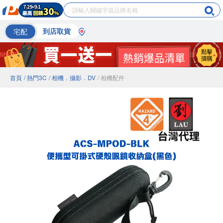
宅配
到店取貨
首頁
/ 熱門3C
/ 相機．攝影．DV
/ 相機配件