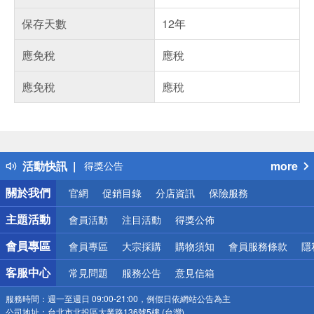
保存天數
12年
應免稅
應稅
應免稅
應稅
偏遠地區配送
詐騙網頁！請小心！
得獎公告
活動快訊
more
熱門話題
銀行優惠
關於我們
官網
促銷目錄
分店資訊
保險服務
偏遠地區配送
詐騙網頁！請小心！
主題活動
會員活動
注目活動
得獎公佈
會員專區
會員專區
大宗採購
購物須知
會員服務條款
隱
客服中心
常見問題
服務公告
意見信箱
服務時間：
週一至週日 09:00-21:00，例假日依網站公告為主
公司地址：
台北市北投區大業路136號5樓 (台灣)