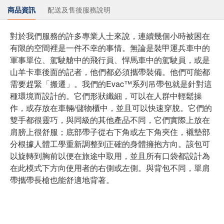
商品資訊
配送及售後服務說明
對於我們服務的許多專業人士來說，連續幾個小時被困在
有限的空間裡是一件不幸的事情。無論是裝甲運兵車中的
軍事單位、駕駛艙中的飛行員、悍馬車中的駕駛員，或是
山羊卡車後面的記者，他們都必須攜帶裝備。他們可能都
需要趕緊「搬遷」。
我們的Evac™
系列吊帶包就是針對這
種環境而設計的。它們形狀纖細，可以在人群中輕鬆操
作，或存放在車輛/儲物櫃中，並且可以快速穿脫。它們的
雙手都很靈巧，與同級的其他產品不同，它們實際上放在
肩膀上很舒服；底部帶子從右下角或左下角夾住，襯墊部
分根據人體工學重新調整到正確的身體擁抱方向。該包可
以旋轉到胸前以便在旅途中取用，並且所有口袋都設計為
在此模式下方向使用者的右側或左側。與背包不同，單肩
帶攜帶長槍也能舒適地背著。