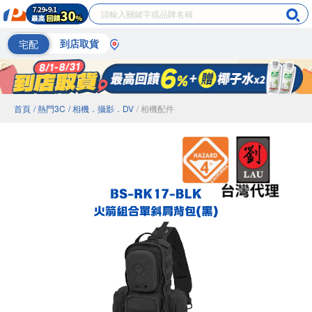
宅配
到店取貨
首頁
/ 熱門3C
/ 相機．攝影．DV
/ 相機配件