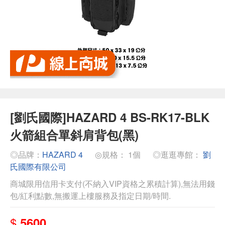
[劉氏國際]HAZARD 4 BS-RK17-BLK
火箭組合單斜肩背包(黑)
◎品牌：
HAZARD 4
◎規格： 1個
◎逛逛專館：
劉
氏國際有限公司
商城限用信用卡支付(不納入VIP資格之累積計算),無法用錢
包/紅利點數,無搬運上樓服務及指定日期/時間.
$
5600