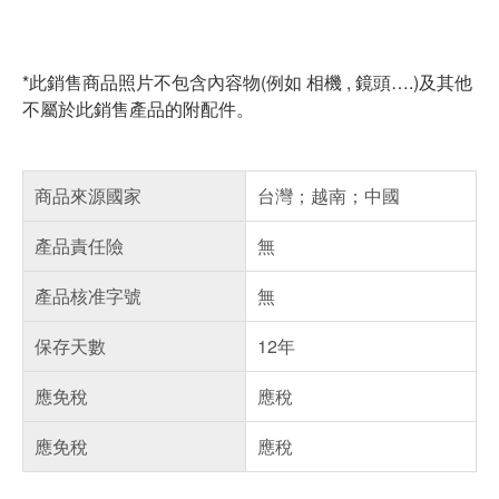
*
此銷售商品照片不包含內容物
(
例如
相機
,
鏡頭…
.)
及其他
不屬於此銷售產品的附配件。
商品來源國家
台灣；越南；中國
產品責任險
無
產品核准字號
無
保存天數
12年
應免稅
應稅
應免稅
應稅