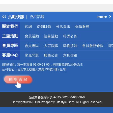
偏遠地區配送
詐騙網頁！請小心！
得獎公告
活動快訊
more
熱門話題
銀行優惠
關於我們
官網
促銷目錄
分店資訊
保險服務
偏遠地區配送
詐騙網頁！請小心！
主題活動
會員活動
注目活動
得獎公佈
會員專區
會員專區
大宗採購
購物須知
會員服務條款
隱
客服中心
常見問題
服務公告
意見信箱
服務時間：
週一至週日 09:00-21:00，例假日依網站公告為主
公司地址：
台北市北投區大業路136號5樓 (台灣)
食品業者登錄字號 A-122662550-00000-6
Copyright©2026 Uni-Prosperity Lifestyle Corp. All Right Reserved