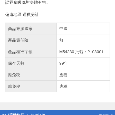
誤吞食吸吮對身體有害。
偏遠地區 運費另計
商品來源國家
中國
產品責任險
無
產品核准字號
M54230 批號：2103001
保存天數
99年
應免稅
應稅
應免稅
應稅
偏遠地區配送
詐騙網頁！請小心！
得獎公告