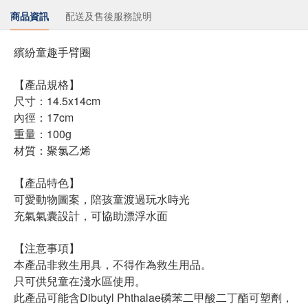
商品資訊
配送及售後服務說明
繽紛童趣手臂圈
【產品規格】
尺寸：14.5x14cm
內徑：17cm
重量：100g
材質：聚氯乙烯
【產品特色】
可愛動物圖案，陪孩童渡過玩水時光
充氣氣囊設計，可協助漂浮水面
【注意事項】
本產品非救生用具，不得作為救生用品。
只可供兒童在淺水區使用。
此產品可能含Dibutyl Phthalae磷苯二甲酸二丁酯可塑劑，