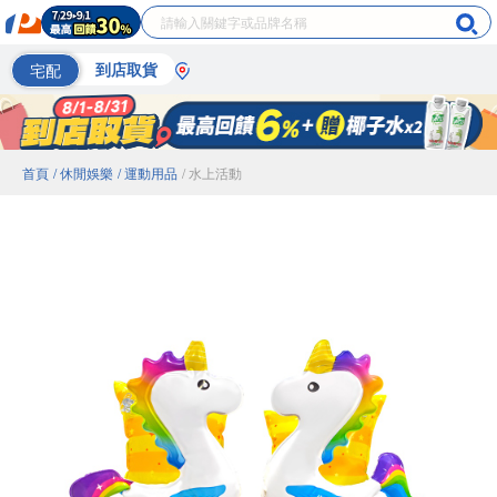
宅配
到店取貨
首頁
/ 休閒娛樂
/ 運動用品
/ 水上活動