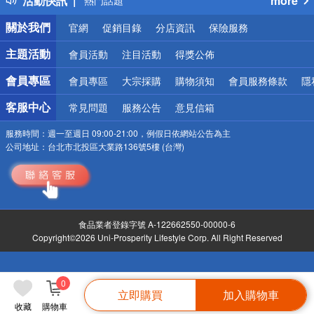
活動快訊
more
熱門話題
銀行優惠
關於我們
官網
促銷目錄
分店資訊
保險服務
偏遠地區配送
詐騙網頁！請小心！
主題活動
會員活動
注目活動
得獎公佈
會員專區
會員專區
大宗採購
購物須知
會員服務條款
隱
客服中心
常見問題
服務公告
意見信箱
服務時間：
週一至週日 09:00-21:00，例假日依網站公告為主
公司地址：
台北市北投區大業路136號5樓 (台灣)
食品業者登錄字號 A-122662550-00000-6
Copyright©2026 Uni-Prosperity Lifestyle Corp. All Right Reserved
0
立即購買
加入購物車
收藏
購物車