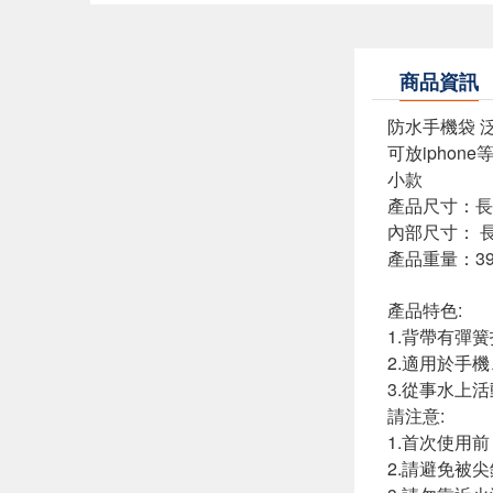
商品資訊
防水手機袋 
可放iphone
小款
產品尺寸：長24
內部尺寸： 長1
產品重量：39
產品特色:
1.背帶有彈
2.適用於手機
3.從事水上
請注意:
1.首次使用
2.請避免被