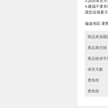
3.請勿靠近火
4.建議不要
讓您這個夏天
偏遠地區 運
商品來源國
產品責任險
產品核准字
保存天數
應免稅
應免稅