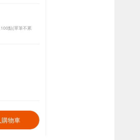
送100點(單筆不累
入購物車