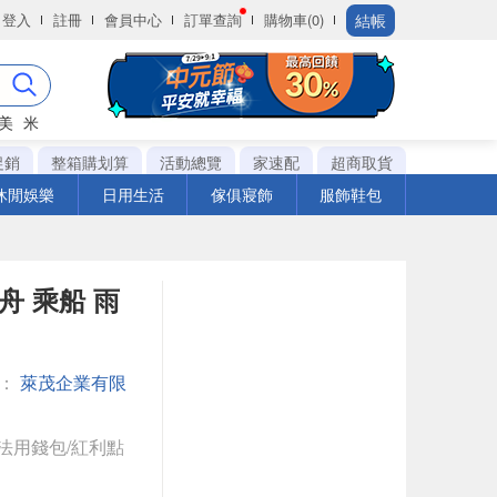
結帳
登入
註冊
會員中心
訂單查詢
購物車(0)
美
米
促銷
整箱購划算
活動總覽
家速配
超商取貨
休閒娛樂
日用生活
傢俱寢飾
服飾鞋包
泛舟 乘船 雨
館：
萊茂企業有限
法用錢包/紅利點