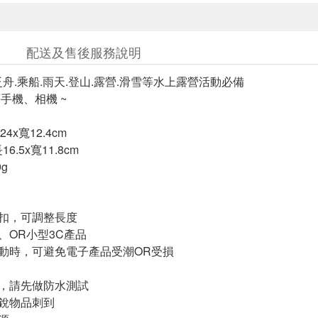
配送及售後服務說明
泛舟.乘船.雨天.登山.露營.滑雪等水上露營活動必備
等手機、相機 ~
x寬12.4cm
6.5x寬11.8cm
g
簧扣，可調整長度
、OR小型3C產品
活動時，可避免電子產品受潮OR受損
前，請先做防水測試
尖銳物品刺到