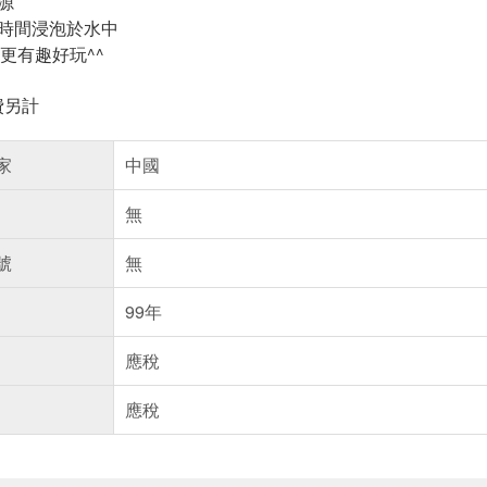
源
長時間浸泡於水中
更有趣好玩^^
費另計
家
中國
無
號
無
99年
應稅
應稅