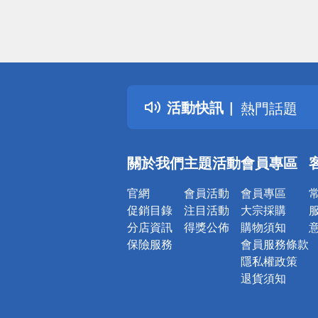
偏遠地區配
詐騙網頁！
得獎公告
活動快訊
熱門話題
銀行優惠
偏遠地區配
關於我們
主題活動
會員專區
詐騙網頁！
官網
會員活動
會員專區
促銷目錄
注目活動
大宗採購
分店資訊
得獎公佈
購物須知
保險服務
會員服務條款
隱私權政策
退貨須知