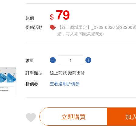
79
$
原價
促銷活動
【線上商城限定】_0729-0820 滿$2200
贈，每人期間最高贈5次)
數量
訂單類型
線上商城 廠商出貨
折價券
查看適用折價券
立即購買
加