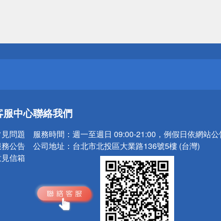
送
請小心！
送
客服中心
聯絡我們
請小心！
常見問題
服務時間：
週一至週日 09:00-21:00，例假日依網站
服務公告
公司地址：
台北市北投區大業路136號5樓 (台灣)
意見信箱