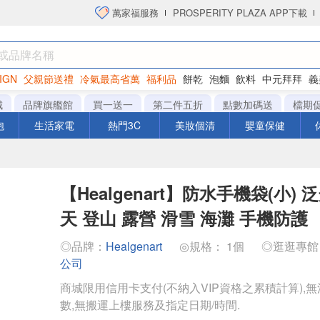
萬家福服務
PROSPERITY PLAZA APP下載
IGN
父親節送禮
冷氣最高省萬
福利品
餅乾
泡麵
飲料
中元拜拜
義
洋芋片
城
品牌旗艦館
買一送一
第二件五折
點數加碼送
檔期
泡
生活家電
熱門3C
美妝個清
嬰童保健
【Healgenart】防水手機袋(小) 
天 登山 露營 滑雪 海灘 手機防護
◎品牌：
Healgenart
◎規格： 1個
◎逛逛專
公司
商城限用信用卡支付(不納入VIP資格之累積計算),無
數,無搬運上樓服務及指定日期/時間.