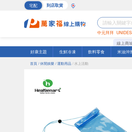
宅配
到店取貨
中元拜拜
UNIDES
巧克力
罐頭
海苔
線上商
好康主題
生鮮冷凍
飲料零食
米油沖
首頁
/ 休閒娛樂
/ 運動用品
/ 水上活動