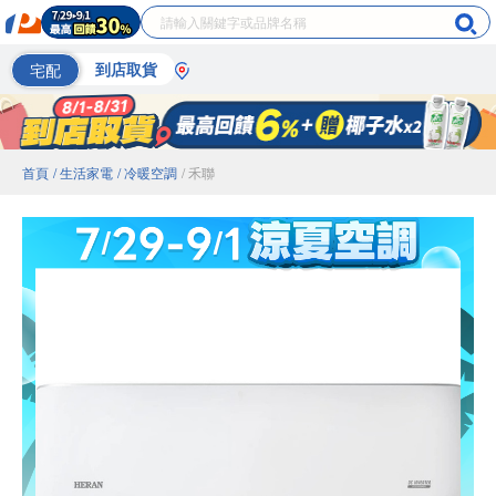
宅配
到店取貨
首頁
/ 生活家電
/ 冷暖空調
/ 禾聯