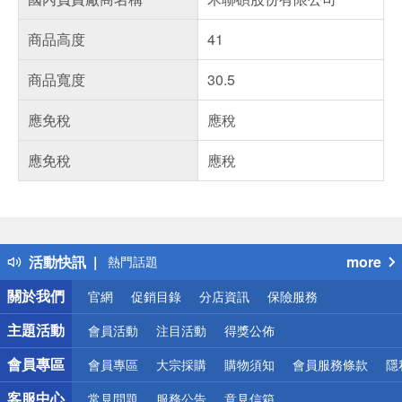
商品高度
41
商品寬度
30.5
應免稅
應稅
應免稅
應稅
偏遠地區配送
詐騙網頁！請小心！
得獎公告
熱門話題
活動快訊
more
銀行優惠
偏遠地區配送
關於我們
官網
促銷目錄
分店資訊
保險服務
詐騙網頁！請小心！
主題活動
會員活動
注目活動
得獎公佈
會員專區
會員專區
大宗採購
購物須知
會員服務條款
隱
客服中心
常見問題
服務公告
意見信箱