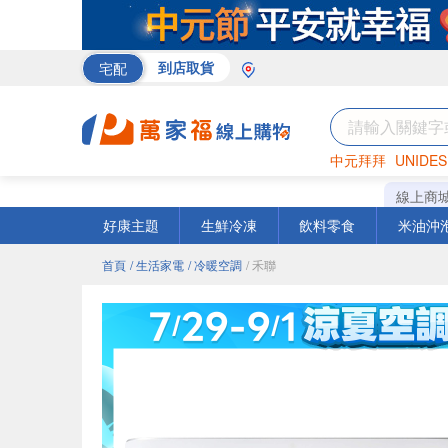
宅配
到店取貨
中元拜拜
UNIDES
米
巧克力
衛生紙
線上商
好康主題
生鮮冷凍
飲料零食
米油沖
首頁
/ 生活家電
/ 冷暖空調
/ 禾聯