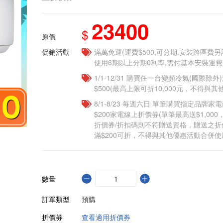
23400
$
原價
促銷活動
滿萬免運(運費$500,可分期,安裝跨區費
使用6期以上分期0利率,需付基本安裝運費
1/1-12/31 購買任一台變頻冷氣(國際除外)
$500(最高上限可折10,000元，不得與
8/1-8/23 每週六日 單筆購買指定品牌家電商
$200家電線上折價券(單筆最高送$1,00
折價券/折扣碼則不符贈送資格，贈送之
滿$200可折，不得與其他優惠活動合併使
數量
訂單類型
預購
折價券
查看適用折價券