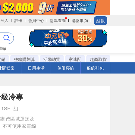
結帳
登入
註冊
會員中心
訂單查詢
購物車(0)
罐頭
促銷
整箱購划算
活動總覽
家速配
超商取貨
休閒娛樂
日用生活
傢俱寢飾
服飾鞋包
頻一級冷專
x 1SET組
安裝!跨區域運送及
，不可使用家電線