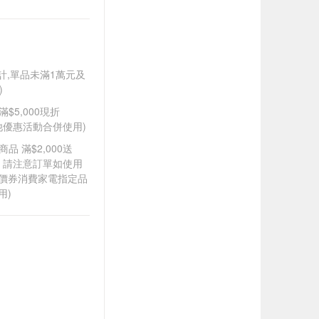
另計,單品未滿1萬元及
)
滿$5,000現折
其他優惠活動合併使用)
品 滿$2,000送
0，請注意訂單如使用
折價券消費家電指定品
用)