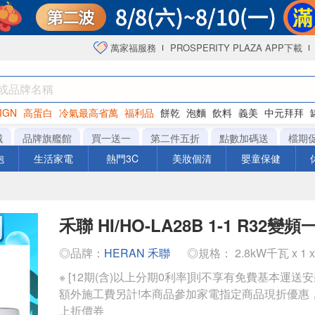
萬家福服務
PROSPERITY PLAZA APP下載
IGN
高蛋白
冷氣最高省萬
福利品
餅乾
泡麵
飲料
義美
中元拜拜
咖啡
城
品牌旗艦館
買一送一
第二件五折
點數加碼送
檔期
泡
生活家電
熱門3C
美妝個清
嬰童保健
禾聯 HI/HO-LA28B 1-1 R32變
◎品牌：
HERAN 禾聯
◎規格： 2.8kW千瓦 x 1 
※ [12期(含)以上分期0利率]則不享有免費基本運送
額外施工費另計!本商品參加家電指定商品現折優惠
上折價券