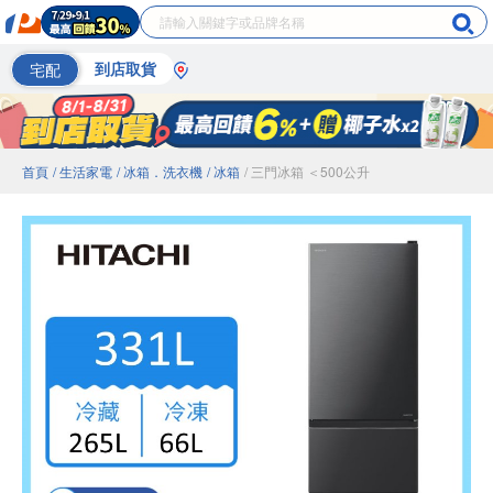
宅配
到店取貨
首頁
/ 生活家電
/ 冰箱．洗衣機
/ 冰箱
/ 三門冰箱 ＜500公升