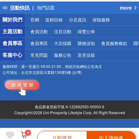
得獎公告
活動快訊
more
熱門話題
銀行優惠
關於我們
官網
促銷目錄
分店資訊
保險服務
偏遠地區配送
詐騙網頁！請小心！
主題活動
會員活動
注目活動
得獎公佈
會員專區
會員專區
大宗採購
購物須知
會員服務條款
隱
客服中心
常見問題
服務公告
意見信箱
服務時間：
週一至週日 09:00-21:00，例假日依網站公告為主
公司地址：
台北市北投區大業路136號5樓 (台灣)
食品業者登錄字號 A-122662550-00000-6
Copyright©2026 Uni-Prosperity Lifestyle Corp. All Right Reserved
0
立即購買
加入購物車