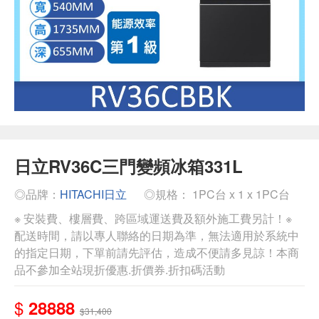
日立RV36C三門變頻冰箱331L
◎品牌：
HITACHI日立
◎規格： 1PC台 x 1 x 1PC台
※ 安裝費、樓層費、跨區域運送費及額外施工費另計！※
配送時間，請以專人聯絡的日期為準，無法適用於系統中
的指定日期，下單前請先評估，造成不便請多見諒！本商
品不參加全站現折優惠.折價券.折扣碼活動
$
28888
$31,400