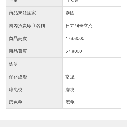
商品來源國家
泰國
國內負責廠商名稱
日立阿奇立克
商品高度
179.6000
商品寬度
57.8000
標章
保存溫層
常溫
應免稅
應稅
應免稅
應稅
偏遠地區配送
詐騙網頁！請小心！