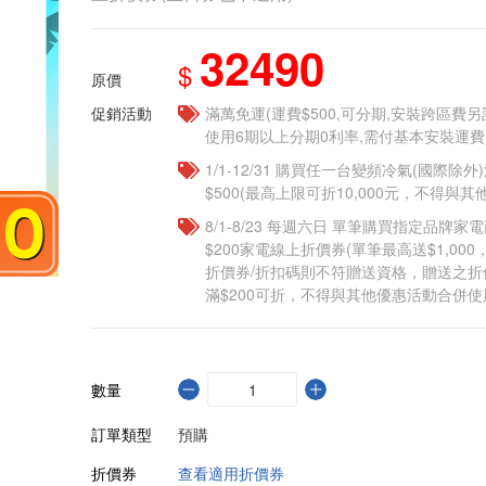
32490
$
原價
促銷活動
滿萬免運(運費$500,可分期,安裝跨區費
使用6期以上分期0利率,需付基本安裝運費
1/1-12/31 購買任一台變頻冷氣(國際除外)
$500(最高上限可折10,000元，不得與
8/1-8/23 每週六日 單筆購買指定品牌家電商
$200家電線上折價券(單筆最高送$1,00
折價券/折扣碼則不符贈送資格，贈送之
滿$200可折，不得與其他優惠活動合併使
數量
訂單類型
預購
折價券
查看適用折價券