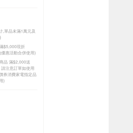
另計,單品未滿1萬元及
)
滿$5,000現折
其他優惠活動合併使用)
品 滿$2,000送
0，請注意訂單如使用
折價券消費家電指定品
用)