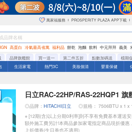
萬家福服務
PROSPERITY PLAZA APP下載
IGN
高蛋白
冷氣最高省萬
福利品
餅乾
泡麵
飲料
中元拜拜
義美
海苔
城
品牌旗艦館
買一送一
第二件五折
點數加碼送
檔期
泡
生活家電
熱門3C
美妝個清
嬰童保健
日立RAC-22HP/RAS-22HQP1 
◎品牌：
HITACHI日立
◎規格： 7506BTU x 1 x
※ [12期(含)以上分期0利率]則不享有免費基本運送
額外施工費另計!本商品參加家電指定商品現折優惠
上折價券(生日券也不適用)