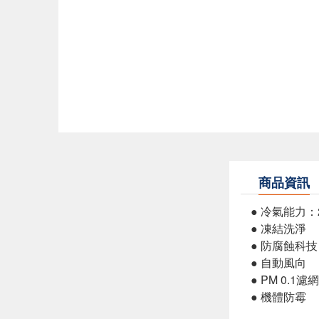
商品資訊
● 冷氣能力：2
● 凍結洗淨
● 防腐蝕科技
● 自動風向
● PM 0.1濾網
● 機體防霉