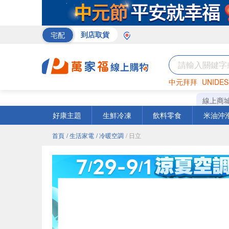
宅配
到店取貨
中元拜拜
UNIDES
巧克力
罐頭
咖啡
線上商
好康主題
生鮮冷凍
飲料零食
米油沖
首頁
/ 生活家電
/ 冷暖空調
/ 日立