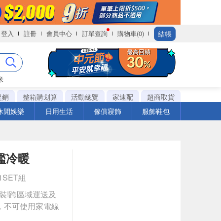
結帳
登入
註冊
會員中心
訂單查詢
購物車(0)
米
促銷
整箱購划算
活動總覽
家速配
超商取貨
休閒娛樂
日用生活
傢俱寢飾
服飾鞋包
旗艦冷暖
 1SET組
安裝!跨區域運送及
，不可使用家電線