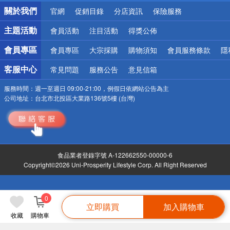
銀行優惠
關於我們
官網
促銷目錄
分店資訊
保險服務
偏遠地區配送
詐騙網頁！請小心！
主題活動
會員活動
注目活動
得獎公佈
會員專區
會員專區
大宗採購
購物須知
會員服務條款
隱
客服中心
常見問題
服務公告
意見信箱
服務時間：
週一至週日 09:00-21:00，例假日依網站公告為主
公司地址：
台北市北投區大業路136號5樓 (台灣)
食品業者登錄字號 A-122662550-00000-6
Copyright©2026 Uni-Prosperity Lifestyle Corp. All Right Reserved
0
立即購買
加入購物車
收藏
購物車