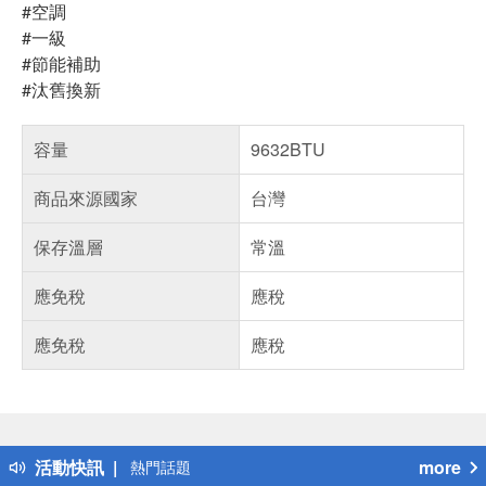
#空調
#一級
#節能補助
#汰舊換新
容量
9632BTU
商品來源國家
台灣
保存溫層
常溫
應免稅
應稅
應免稅
應稅
偏遠地區配送
詐騙網頁！請小心！
得獎公告
活動快訊
more
熱門話題