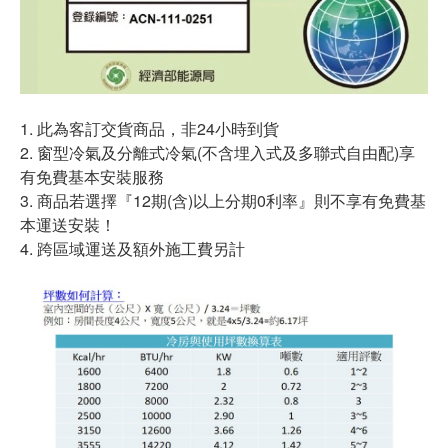
1. 此為客訂交貨商品，非24小時到貨
2. 窗型冷氣及分離式冷氣(不含埋入式及多聯式自由配)享
有免費基本安裝服務
3. 商品若選擇『12期(含)以上分期0利率』則不享有免費基
本運送安裝！
4. 跨區域運送及額外施工費另計