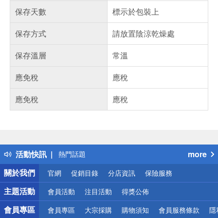
保存天數
標示於包裝上
保存方式
請放置陰涼乾燥處
保存溫層
常溫
應免稅
應稅
應免稅
應稅
偏遠地區配送
詐騙網頁！請小心！
得獎公告
活動快訊
more
熱門話題
銀行優惠
關於我們
官網
促銷目錄
分店資訊
保險服務
偏遠地區配送
詐騙網頁！請小心！
主題活動
會員活動
注目活動
得獎公佈
會員專區
會員專區
大宗採購
購物須知
會員服務條款
隱