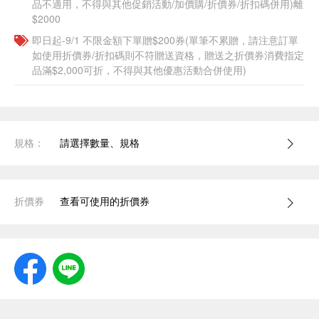
品不適用，不得與其他促銷活動/加價購/折價券/折扣碼併用)離
$2000
即日起-9/1 不限金額下單贈$200券(單筆不累贈，請注意訂單
如使用折價券/折扣碼則不符贈送資格，贈送之折價券消費指定
品滿$2,000可折，不得與其他優惠活動合併使用)
規格：
請選擇數量、規格
折價券
查看可使用的折價券