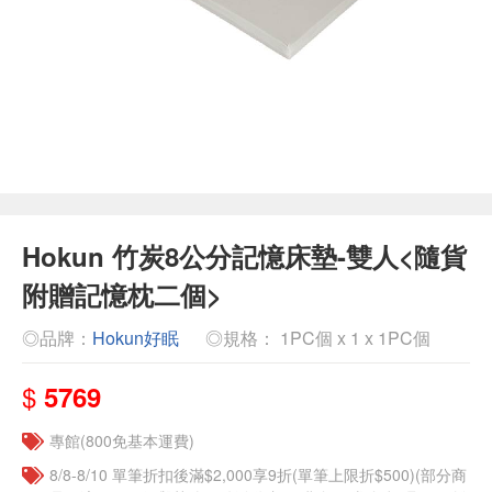
Hokun 竹炭8公分記憶床墊-雙人<隨貨
附贈記憶枕二個>
◎品牌：
Hokun好眠
◎規格： 1PC個 x 1 x 1PC個
$
5769
專館(800免基本運費)
8/8-8/10 單筆折扣後滿$2,000享9折(單筆上限折$500)(部分商