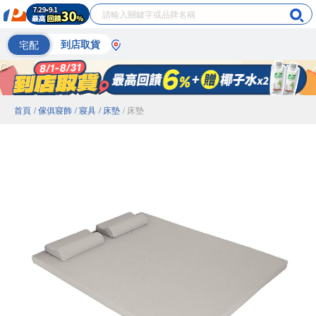
宅配
到店取貨
首頁
/ 傢俱寢飾
/ 寢具
/ 床墊
/ 床墊