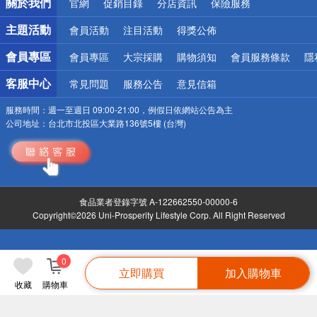
關於我們
官網
促銷目錄
分店資訊
保險服務
偏遠地區配送
詐騙網頁！請小心！
主題活動
會員活動
注目活動
得獎公佈
會員專區
會員專區
大宗採購
購物須知
會員服務條款
隱
客服中心
常見問題
服務公告
意見信箱
服務時間：
週一至週日 09:00-21:00，例假日依網站公告為主
公司地址：
台北市北投區大業路136號5樓 (台灣)
食品業者登錄字號 A-122662550-00000-6
Copyright©2026 Uni-Prosperity Lifestyle Corp. All Right Reserved
0
立即購買
加入購物車
收藏
購物車