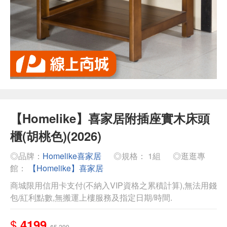
【Homelike】喜家居附插座實木床頭
櫃(胡桃色)(2026)
◎品牌：
Homelike喜家居
◎規格： 1組
◎逛逛專
館：
【Homelike】喜家居
商城限用信用卡支付(不納入VIP資格之累積計算),無法用錢
包/紅利點數,無搬運上樓服務及指定日期/時間.
$
4199
$5,299