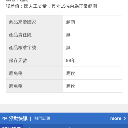
誤差值：因人工丈量，尺寸±5%內為正常範圍
商品來源國家
越南
產品責任險
無
產品核准字號
無
保存天數
99年
應免稅
應稅
應免稅
應稅
偏遠地區配送
詐騙網頁！請小心！
得獎公告
活動快訊
more
熱門話題
銀行優惠