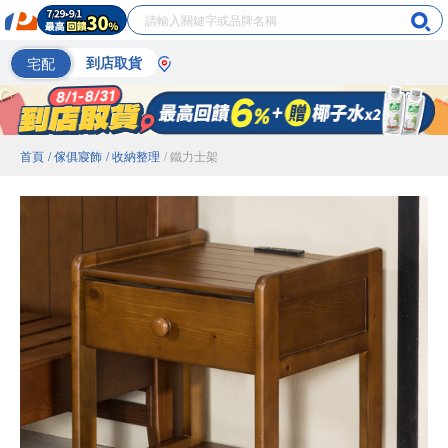
宅配
到店取貨
首頁
/ 傢俱寢飾
/ 收納整理
/ 鐵力士架