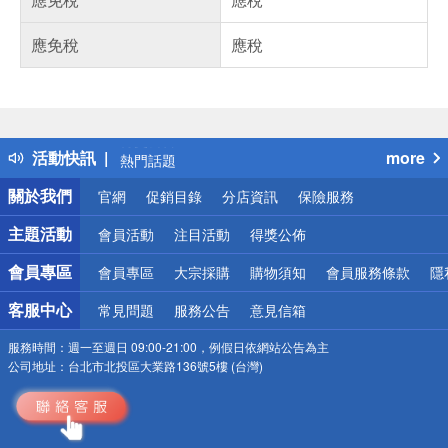
應免稅
應稅
偏遠地區配送
詐騙網頁！請小心！
得獎公告
活動快訊
more
熱門話題
銀行優惠
關於我們
官網
促銷目錄
分店資訊
保險服務
偏遠地區配送
詐騙網頁！請小心！
主題活動
會員活動
注目活動
得獎公佈
會員專區
會員專區
大宗採購
購物須知
會員服務條款
隱
客服中心
常見問題
服務公告
意見信箱
服務時間：
週一至週日 09:00-21:00，例假日依網站公告為主
公司地址：
台北市北投區大業路136號5樓 (台灣)