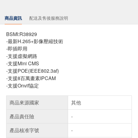
商品資訊
配送及售後服務說明
BSMI:R38929
-最新H.265+影像壓縮技術
-即插即用
-支援虛擬網路
-支援Mini CMS
-支援POE(IEEE802.3af)
-支援8百萬畫素IPCAM
-支援Onvif協定
商品來源國家
其他
產品責任險
-
產品核准字號
-