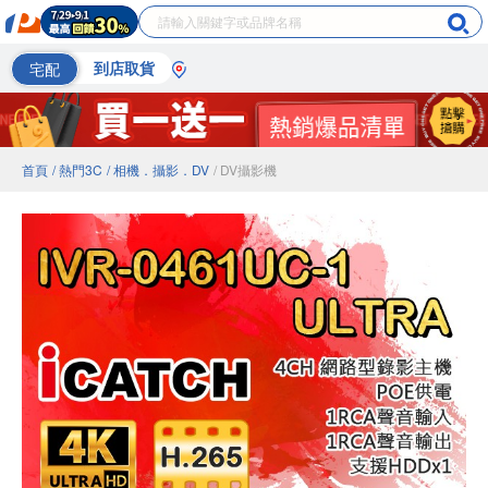
宅配
到店取貨
首頁
/ 熱門3C
/ 相機．攝影．DV
/ DV攝影機