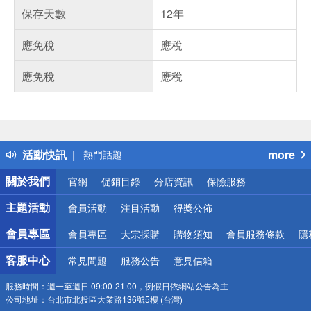
保存天數
12年
應免稅
應稅
應免稅
應稅
偏遠地區配送
詐騙網頁！請小心！
得獎公告
活動快訊
more
熱門話題
銀行優惠
關於我們
官網
促銷目錄
分店資訊
保險服務
偏遠地區配送
詐騙網頁！請小心！
主題活動
會員活動
注目活動
得獎公佈
會員專區
會員專區
大宗採購
購物須知
會員服務條款
隱
客服中心
常見問題
服務公告
意見信箱
服務時間：
週一至週日 09:00-21:00，例假日依網站公告為主
公司地址：
台北市北投區大業路136號5樓 (台灣)