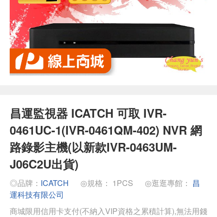
昌運監視器 ICATCH 可取 IVR-
0461UC-1(IVR-0461QM-402) NVR 網
路錄影主機(以新款IVR-0463UM-
J06C2U出貨)
◎品牌：
ICATCH
◎規格： 1PCS
◎逛逛專館：
昌
運科技有限公司
商城限用信用卡支付(不納入VIP資格之累積計算),無法用錢