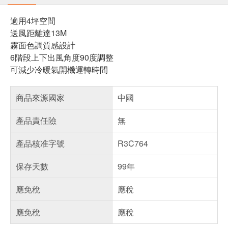
適用4坪空間
送風距離達13M
霧面色調質感設計
6階段上下出風角度90度調整
可減少冷暖氣開機運轉時間
商品來源國家
中國
產品責任險
無
產品核准字號
R3C764
保存天數
99年
應免稅
應稅
應免稅
應稅