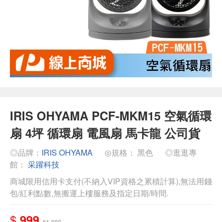
IRIS OHYAMA PCF-MKM15 空氣循環
扇 4坪 循環扇 電風扇 馬卡龍 公司貨
◎品牌：
IRIS OHYAMA
◎規格： 黑色
◎逛逛專
館：
采躍科技
商城限用信用卡支付(不納入VIP資格之累積計算),無法用錢
包/紅利點數,無搬運上樓服務及指定日期/時間.
$
999
$1,090