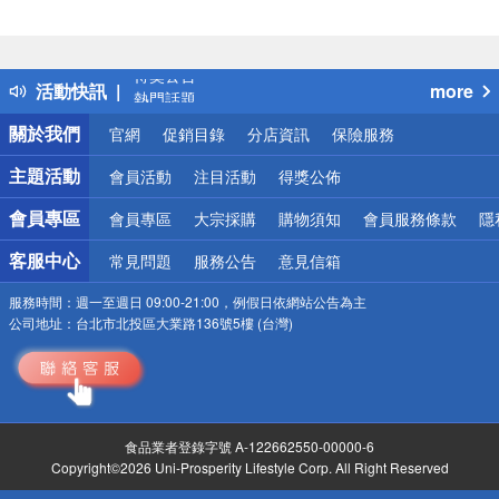
偏遠地區配送
詐騙網頁！請小心！
得獎公告
活動快訊
more
熱門話題
銀行優惠
關於我們
官網
促銷目錄
分店資訊
保險服務
偏遠地區配送
詐騙網頁！請小心！
主題活動
會員活動
注目活動
得獎公佈
會員專區
會員專區
大宗採購
購物須知
會員服務條款
隱
客服中心
常見問題
服務公告
意見信箱
服務時間：
週一至週日 09:00-21:00，例假日依網站公告為主
公司地址：
台北市北投區大業路136號5樓 (台灣)
食品業者登錄字號 A-122662550-00000-6
Copyright©2026 Uni-Prosperity Lifestyle Corp. All Right Reserved