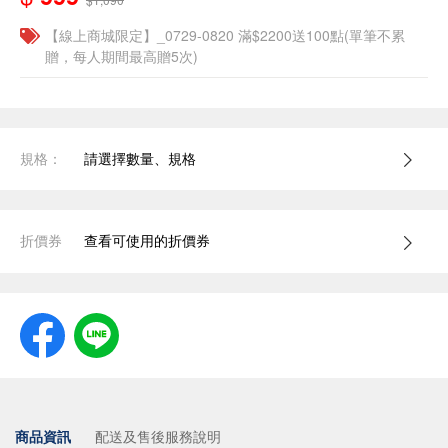
【線上商城限定】_0729-0820 滿$2200送100點(單筆不累
贈，每人期間最高贈5次)
規格：
請選擇數量、規格
折價券
查看可使用的折價券
商品資訊
配送及售後服務說明