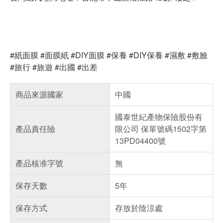
#紙面膜 #面膜紙 #DIY面膜 #保養 #DIY保養 #濕敷 #敷臉
#旅行 #旅遊 #出國 #出差
商品來源國家
中國
國泰世紀產物保險股份有
產品責任險
限公司 保單號碼1502字第
13PD04400號
產品核准字號
無
保存天數
5年
保存方式
存放於陰涼處