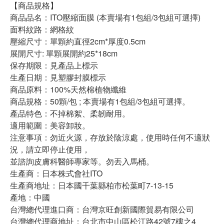
【商品規格】
商品品名：ITO壓縮面膜 (本賣場有1包組/3包組可選擇)
面料紋路：網格紋
壓縮尺寸：單顆約直徑2cm*厚度0.5cm
展開尺寸: 單顆展開約25*18cm
保存期限：見產品上標示
生產日期：見塑膠封膜標示
商品原料：100%天然棉植物纖維
商品規格：50顆/包 ; 本賣場有1包組/3包組可選擇。
產品特色：不掉棉絮、柔韌耐用。
適用範圍：美容卸妝。
注意事項：勿近火源，存放於陰涼處，使用時任何不適狀
況，請立即停止使用，
並諮詢皮膚科醫師專家等。勿丟入馬桶。
生產商：日本株式會社ITO
生產商地址：日本國千葉縣柏市松葉町7-13-15
產地：中國
台灣總代理進口商：台灣京旺創新國際貿易有限公司
台灣總代理商地址：台北市中山區松江路42號7樓之4