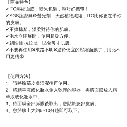
【商品特色】
✔ITO壓縮面膜，糖果包裝，輕巧好攜帶！
✔SGS認證無🚫螢光劑，天然植物纖維，ITO比你更在乎你
的皮膚。
✔不掉棉絮，溫柔對待你的肌膚。
✔泡水立即展開，使用超級方便。
✔韌性佳 抗拉扯，貼合每寸肌膚。
✔不要再使用❌來路不明❌過於便宜的壓縮面膜了，用比不
用更糟😨
【使用方法】
1、請將臉部皮膚清潔後再使用。
2、將精華液或化妝水倒入乾淨的容器，再將面膜放入精
華液或化妝水中。
3、待面膜全部膨脹後取出，敷貼於臉部皮膚。
4、敷於臉上大約5~10分鐘即可取下。