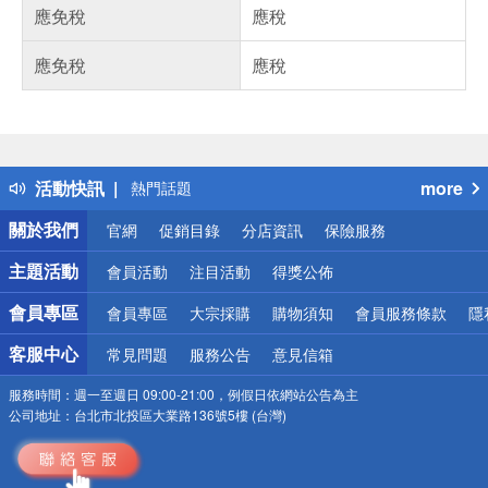
應免稅
應稅
應免稅
應稅
偏遠地區配送
詐騙網頁！請小心！
得獎公告
活動快訊
more
熱門話題
銀行優惠
關於我們
官網
促銷目錄
分店資訊
保險服務
偏遠地區配送
詐騙網頁！請小心！
主題活動
會員活動
注目活動
得獎公佈
會員專區
會員專區
大宗採購
購物須知
會員服務條款
隱
客服中心
常見問題
服務公告
意見信箱
服務時間：
週一至週日 09:00-21:00，例假日依網站公告為主
公司地址：
台北市北投區大業路136號5樓 (台灣)