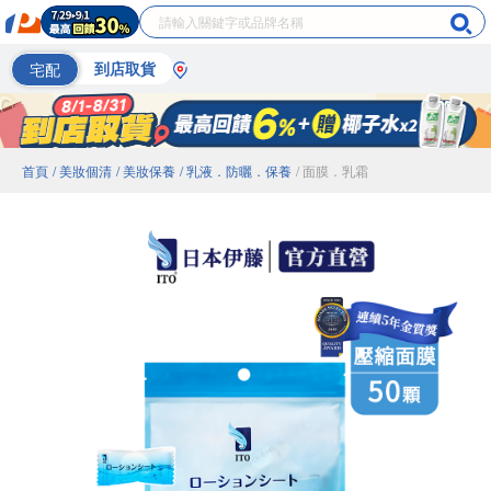
宅配
到店取貨
首頁
/ 美妝個清
/ 美妝保養
/ 乳液．防曬．保養
/ 面膜．乳霜