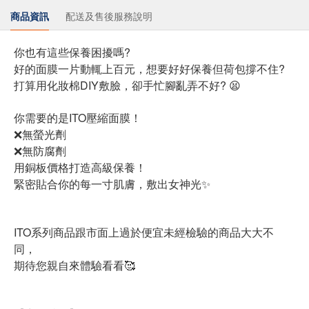
商品資訊
配送及售後服務說明
你也有這些保養困擾嗎?
好的面膜一片動輒上百元，想要好好保養但荷包撐不住?
打算用化妝棉DIY敷臉，卻手忙腳亂弄不好? 😫
你需要的是ITO壓縮面膜！
❌無螢光劑
❌無防腐劑
用銅板價格打造高級保養！
緊密貼合你的每一寸肌膚，敷出女神光✨
ITO系列商品跟市面上過於便宜未經檢驗的商品大大不
同，
期待您親自來體驗看看🥰