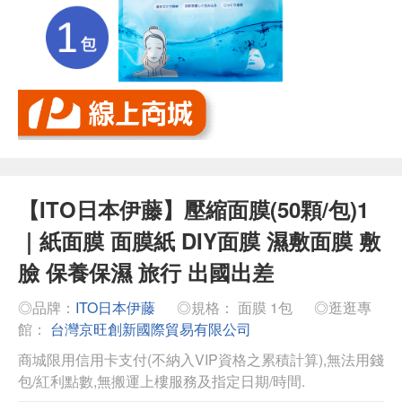
【ITO日本伊藤】壓縮面膜(50顆/包)1
｜紙面膜 面膜紙 DIY面膜 濕敷面膜 敷
臉 保養保濕 旅行 出國出差
◎品牌：
ITO日本伊藤
◎規格： 面膜 1包
◎逛逛專
館：
台灣京旺創新國際貿易有限公司
商城限用信用卡支付(不納入VIP資格之累積計算),無法用錢
包/紅利點數,無搬運上樓服務及指定日期/時間.