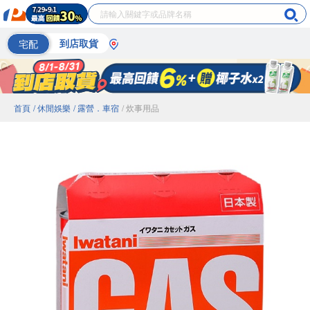
宅配
到店取貨
首頁
/ 休閒娛樂
/ 露營．車宿
/ 炊事用品