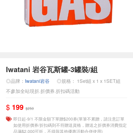
Iwatani 岩谷瓦斯罐-3罐裝/組
◎品牌：
Iwatani岩谷
◎規格： 1Set組 x 1 x 1SET組
不參加全站現折.折價券.折扣碼活動
$
199
$250
即日起-9/1 不限金額下單贈$200券(單筆不累贈，請注意訂單
如使用折價券/折扣碼則不符贈送資格，贈送之折價券消費指定
品滿$2,000可折，不得與其他優惠活動合併使用)