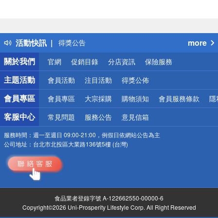
偏遠地區配送
詐騙網頁！請小心！
得獎公告
活動快訊
more
熱門話題
銀行優惠
關於我們
官網
促銷目錄
分店資訊
保險服務
偏遠地區配送
詐騙網頁！請小心！
主題活動
會員活動
注目活動
得獎公佈
會員專區
會員專區
大宗採購
購物須知
會員服務條款
隱
客服中心
常見問題
服務公告
意見信箱
服務時間：
週一至週日 09:00-21:00，例假日依網站公告為主
公司地址：
台北市北投區大業路136號5樓 (台灣)
食品業者登錄字號 A-122662550-00000-6
Copyright©2026 Uni-Prosperity Lifestyle Corp. All Right Reserved