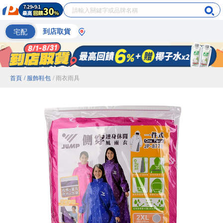
宅配
到店取貨
首頁
/ 服飾鞋包
/ 雨衣雨具