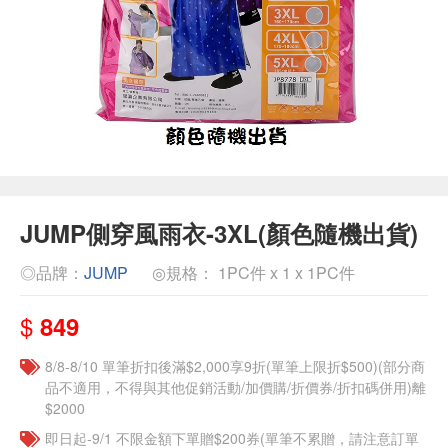
JUMP側穿風雨衣-3XL(顏色隨機出貨)
◎品牌：
JUMP
◎規格： 1PC件 x 1 x 1PC件
$
849
8/8-8/10 單筆折扣後滿$2,000享9折(單筆上限折$500)(部分商
品不適用，不得與其他促銷活動/加價購/折價券/折扣碼併用)離
$2000
即日起-9/1 不限金額下單贈$200券(單筆不累贈，請注意訂單