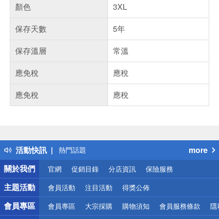
顏色
3XL
保存天數
5年
保存溫層
常溫
應免稅
應稅
應免稅
應稅
偏遠地區配送
詐騙網頁！請小心！
得獎公告
活動快訊
more
熱門話題
銀行優惠
關於我們
官網
促銷目錄
分店資訊
保險服務
偏遠地區配送
詐騙網頁！請小心！
主題活動
會員活動
注目活動
得獎公佈
會員專區
會員專區
大宗採購
購物須知
會員服務條款
隱