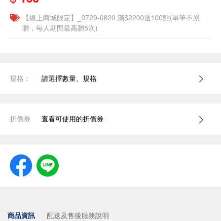
【線上商城限定】_0729-0820 滿$2200送100點(單筆不累
贈，每人期間最高贈5次)
規格：
請選擇數量、規格
折價券
查看可使用的折價券
商品資訊
配送及售後服務說明