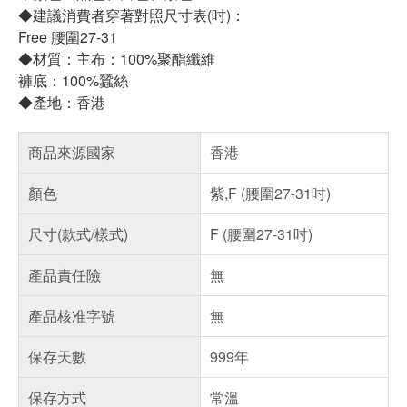
◆建議消費者穿著對照尺寸表(吋)：
Free 腰圍27-31
◆材質：主布：100%聚酯纖維
褲底：100%蠶絲
◆產地：香港
商品來源國家
香港
顏色
紫,F (腰圍27-31吋)
尺寸(款式/樣式)
F (腰圍27-31吋)
產品責任險
無
產品核准字號
無
保存天數
999年
保存方式
常溫