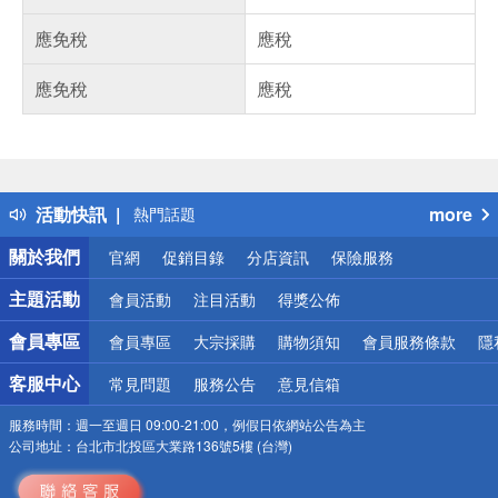
應免稅
應稅
應免稅
應稅
偏遠地區配送
詐騙網頁！請小心！
得獎公告
活動快訊
more
熱門話題
銀行優惠
關於我們
官網
促銷目錄
分店資訊
保險服務
偏遠地區配送
詐騙網頁！請小心！
主題活動
會員活動
注目活動
得獎公佈
會員專區
會員專區
大宗採購
購物須知
會員服務條款
隱
客服中心
常見問題
服務公告
意見信箱
服務時間：
週一至週日 09:00-21:00，例假日依網站公告為主
公司地址：
台北市北投區大業路136號5樓 (台灣)