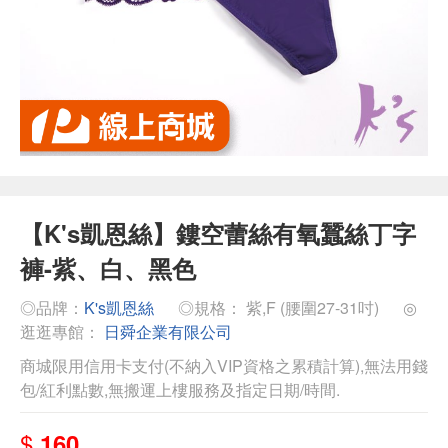
【K's凱恩絲】鏤空蕾絲有氧蠶絲丁字
褲-紫、白、黑色
◎品牌：
K's凱恩絲
◎規格： 紫,F (腰圍27-31吋)
◎
逛逛專館：
日舜企業有限公司
商城限用信用卡支付(不納入VIP資格之累積計算),無法用錢
包/紅利點數,無搬運上樓服務及指定日期/時間.
$
160