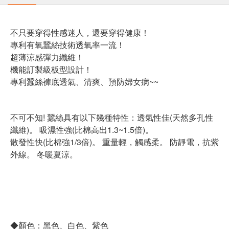
不只要穿得性感迷人，還要穿得健康！
專利有氧蠶絲技術透氧率一流！
超薄涼感彈力纖維！
機能訂製級板型設計！
專利蠶絲褲底透氣、清爽、預防婦女病~~
不可不知! 蠶絲具有以下幾種特性：透氣性佳(天然多孔性
纖維)。 吸濕性強(比棉高出1.3~1.5倍)。
散發性快(比棉強1/3倍)。 重量輕，觸感柔。 防靜電，抗紫
外線。 冬暖夏涼。
◆顏色：黑色、白色、紫色