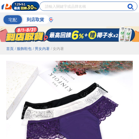
宅配
到店取貨
首頁
/ 服飾鞋包
/ 男女內著
/ 女內著