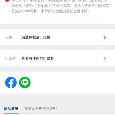
即日起-9/1 不限金額下單贈$200券(單筆不累贈，請注意訂單
如使用折價券/折扣碼則不符贈送資格，贈送之折價券消費指定
品滿$2,000可折，不得與其他優惠活動合併使用)
規格：
請選擇數量、規格
折價券
查看可使用的折價券
商品資訊
配送及售後服務說明