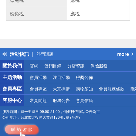
應免稅
應稅
偏遠地區配送
詐騙網頁！請小心！
得獎公告
活動快訊
more
熱門話題
銀行優惠
關於我們
官網
促銷目錄
分店資訊
保險服務
偏遠地區配送
詐騙網頁！請小心！
主題活動
會員活動
注目活動
得獎公佈
會員專區
會員專區
大宗採購
購物須知
會員服務條款
隱
客服中心
常見問題
服務公告
意見信箱
服務時間：
週一至週日 09:00-21:00，例假日依網站公告為主
公司地址：
台北市北投區大業路136號5樓 (台灣)