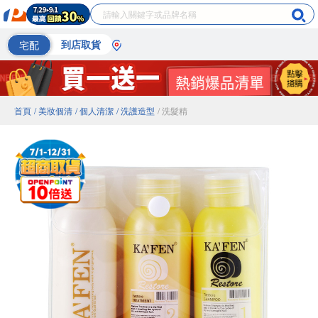
宅配
到店取貨
首頁
/ 美妝個清
/ 個人清潔
/ 洗護造型
/ 洗髮精