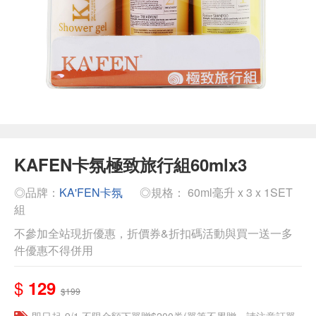
KAFEN卡氛極致旅行組60mlx3
◎品牌：
KA'FEN卡氛
◎規格： 60ml毫升 x 3 x 1SET
組
不參加全站現折優惠，折價券&折扣碼活動與買一送一多
件優惠不得併用
$
129
$199