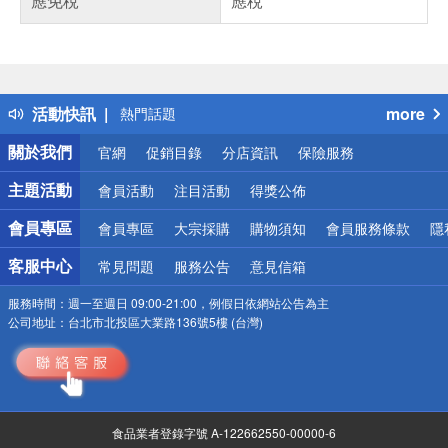
應免稅
應稅
偏遠地區配送
詐騙網頁！請小心！
得獎公告
活動快訊
more
熱門話題
銀行優惠
關於我們
官網
促銷目錄
分店資訊
保險服務
偏遠地區配送
詐騙網頁！請小心！
主題活動
會員活動
注目活動
得獎公佈
會員專區
會員專區
大宗採購
購物須知
會員服務條款
隱
客服中心
常見問題
服務公告
意見信箱
服務時間：
週一至週日 09:00-21:00，例假日依網站公告為主
公司地址：
台北市北投區大業路136號5樓 (台灣)
食品業者登錄字號 A-122662550-00000-6