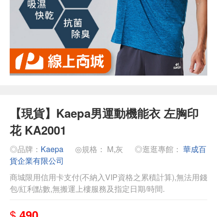
【現貨】Kaepa男運動機能衣 左胸印
花 KA2001
◎品牌：
Kaepa
◎規格： M,灰
◎逛逛專館：
華成百
貨企業有限公司
商城限用信用卡支付(不納入VIP資格之累積計算),無法用錢
包/紅利點數,無搬運上樓服務及指定日期/時間.
$
490