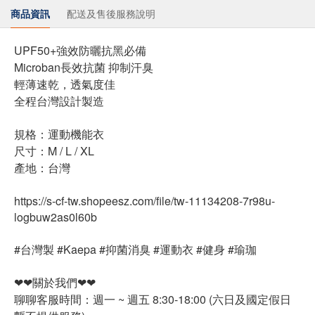
商品資訊
配送及售後服務說明
UPF50+強效防曬抗黑必備
Microban長效抗菌 抑制汗臭
輕薄速乾，透氣度佳
全程台灣設計製造
規格：運動機能衣
尺寸：M / L / XL
產地：台灣
https://s-cf-tw.shopeesz.com/file/tw-11134208-7r98u-
logbuw2as0l60b
#台灣製 #Kaepa #抑菌消臭 #運動衣 #健身 #瑜珈
❤❤關於我們❤❤
聊聊客服時間：週一 ~ 週五 8:30-18:00 (六日及國定假日