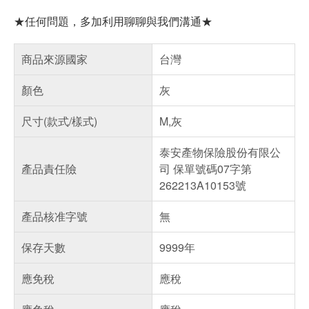
★任何問題，多加利用聊聊與我們溝通★
商品來源國家
台灣
顏色
灰
尺寸(款式/樣式)
M,灰
泰安產物保險股份有限公
產品責任險
司 保單號碼07字第
262213A10153號
產品核准字號
無
保存天數
9999年
應免稅
應稅