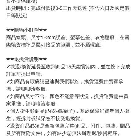
暫不提供服務)
出貨時間：完成付款後3-5工作天送達 (不含六日及國定假
日等狀況)
❤❤購物小叮嚀❤❤
商品線頭、尺寸1~2cm誤差、螢幕色差、衣物壓痕，在國
際驗貨標準是屬可接受的範圍，並不屬瑕疵。
❤❤退換貨說明❤❤
✔欲退/換貨延長至收到商品15天鑑賞期內，並在按下完成
訂單前提出申請。
✔如商品有瑕疵請盡速與我們聯絡，換貨運費由賣家承
擔，請聊聊洽客服。
✔如商品尺寸不合、顏色不滿意等狀況，換貨運費需由買
家承擔，請聊聊洽客服。
✔個人衛生類商品(內衣/褲/襪子)，基於保障消費者個人衛
生，經拆封或試穿恕不接受退換貨。
✔退貨商品必須是全新包裝完整(商品、附件、包裝、贈品
及所有隨附文件)，如有缺少恕無法辦理退/換貨程序。