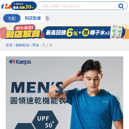
宅配
到店取貨
首頁
/ 服飾鞋包
/ 男裝
/ 男上著