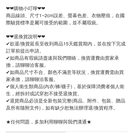
❤❤購物小叮嚀❤❤
商品線頭、尺寸1~2cm誤差、螢幕色差、衣物壓痕，在國
際驗貨標準是屬可接受的範圍，並不屬瑕疵。
❤❤退換貨說明❤❤
✔欲退/換貨延長至收到商品15天鑑賞期內，並在按下完成
訂單前提出申請。
✔如商品有瑕疵請盡速與我們聯絡，換貨運費由賣家承
擔，請聊聊洽客服。
✔如商品尺寸不合、顏色不滿意等狀況，換貨運費需由買
家承擔，請聊聊洽客服。
✔個人衛生類商品(內衣/褲/襪子)，基於保障消費者個人衛
生，經拆封或試穿恕不接受退換貨。
✔退貨商品必須是全新包裝完整(商品、附件、包裝、贈品
及所有隨附文件)，如有缺少恕無法辦理退/換貨程序。
★任何問題，多加利用聊聊與我們溝通★