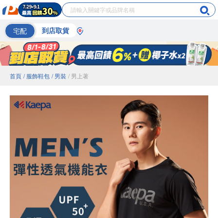
宅配
到店取貨
首頁
/ 服飾鞋包
/ 男裝
/ 男上著