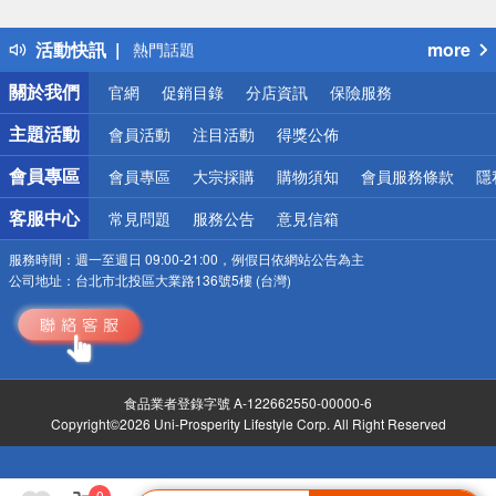
詐騙網頁！請小心！
得獎公告
活動快訊
more
熱門話題
銀行優惠
關於我們
官網
促銷目錄
分店資訊
保險服務
偏遠地區配送
詐騙網頁！請小心！
主題活動
會員活動
注目活動
得獎公佈
會員專區
會員專區
大宗採購
購物須知
會員服務條款
隱
客服中心
常見問題
服務公告
意見信箱
服務時間：
週一至週日 09:00-21:00，例假日依網站公告為主
公司地址：
台北市北投區大業路136號5樓 (台灣)
食品業者登錄字號 A-122662550-00000-6
Copyright©2026 Uni-Prosperity Lifestyle Corp. All Right Reserved
0