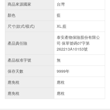
商品來源國家
台灣
顏色
藍
尺寸(款式/樣式)
XL,藍
泰安產物保險股份有限公
產品責任險
司 保單號碼07字第
262213A10153號
產品核准字號
無
保存天數
9999年
應免稅
應稅
應免稅
應稅
偏遠地區配送