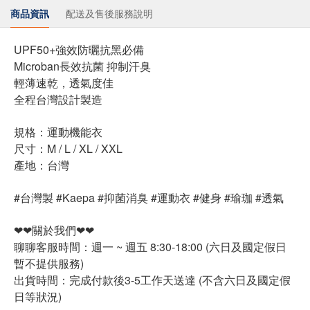
商品資訊
配送及售後服務說明
UPF50+強效防曬抗黑必備
Microban長效抗菌 抑制汗臭
輕薄速乾，透氣度佳
全程台灣設計製造
規格：運動機能衣
尺寸：M / L / XL / XXL
產地：台灣
#台灣製 #Kaepa #抑菌消臭 #運動衣 #健身 #瑜珈 #透氣
❤❤關於我們❤❤
聊聊客服時間：週一 ~ 週五 8:30-18:00 (六日及國定假日
暫不提供服務)
出貨時間：完成付款後3-5工作天送達 (不含六日及國定假
日等狀況)