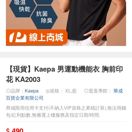
【現貨】Kaepa 男運動機能衣 胸前印
花 KA2003
◎品牌：
Kaepa
◎規格： XL,藍
◎逛逛專館：
華成
百貨企業有限公司
商城限用信用卡支付(不納入VIP資格之累積計算),無法用錢
包/紅利點數,無搬運上樓服務及指定日期/時間.
$
490