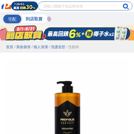
宅配
到店取貨
首頁
/ 美妝個清
/ 個人清潔
/ 洗護造型
/ 洗髮精