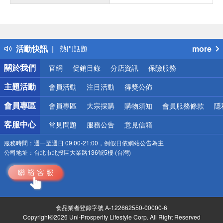
偏遠地區配送
詐騙網頁！請小心！
得獎公告
活動快訊
more
熱門話題
銀行優惠
關於我們
官網
促銷目錄
分店資訊
保險服務
偏遠地區配送
詐騙網頁！請小心！
主題活動
會員活動
注目活動
得獎公佈
會員專區
會員專區
大宗採購
購物須知
會員服務條款
隱
客服中心
常見問題
服務公告
意見信箱
服務時間：
週一至週日 09:00-21:00，例假日依網站公告為主
公司地址：
台北市北投區大業路136號5樓 (台灣)
食品業者登錄字號 A-122662550-00000-6
Copyright©2026 Uni-Prosperity Lifestyle Corp. All Right Reserved