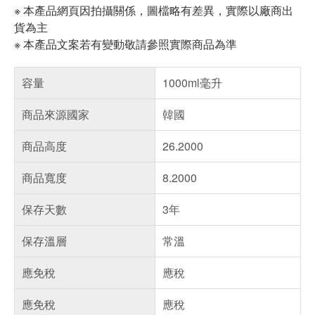
※ 本產品網頁因拍攝關係，圖檔略有差異，實際以廠商出
貨為主
※ 本產品文案若有變動敬請參照實際商品為準
容量
1000ml毫升
商品來源國家
韓國
商品高度
26.2000
商品寬度
8.2000
保存天數
3年
保存溫層
常溫
應免稅
應稅
應免稅
應稅