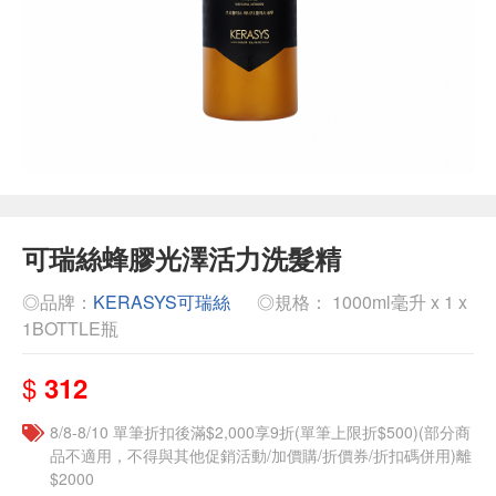
可瑞絲蜂膠光澤活力洗髮精
◎品牌：
KERASYS可瑞絲
◎規格： 1000ml毫升 x 1 x
1BOTTLE瓶
$
312
8/8-8/10 單筆折扣後滿$2,000享9折(單筆上限折$500)(部分商
品不適用，不得與其他促銷活動/加價購/折價券/折扣碼併用)離
$2000