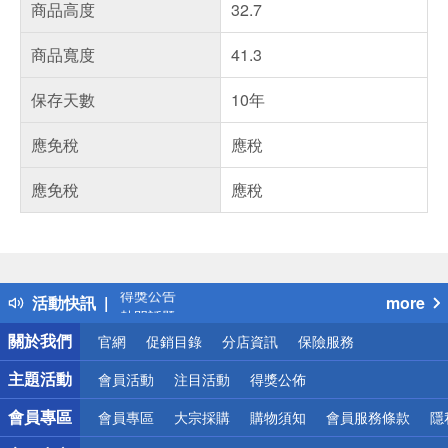
商品高度
32.7
商品寬度
41.3
保存天數
10年
應免稅
應稅
應免稅
應稅
偏遠地區配送
詐騙網頁！請小心！
得獎公告
活動快訊
more
熱門話題
銀行優惠
關於我們
官網
促銷目錄
分店資訊
保險服務
偏遠地區配送
詐騙網頁！請小心！
主題活動
會員活動
注目活動
得獎公佈
會員專區
會員專區
大宗採購
購物須知
會員服務條款
隱