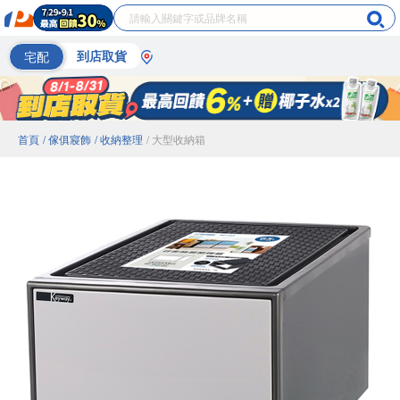
宅配
到店取貨
首頁
/ 傢俱寢飾
/ 收納整理
/ 大型收納箱