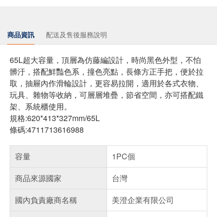
商品資訊
配送及售後服務說明
65L超大容量，頂層為仿藤編設計，時尚黑色外型，不怕
髒汙，搭配鮮豔色系，撞色亮點，長條方正手把，便於拉
取，抽屜內作滑輪設計，更容易拉開，適用於各式衣物、
玩具、雜物等收納，可層層堆疊，節省空間，亦可搭配鐵
架、系統櫃使用。
規格:620*413*327mm/65L
條碼:4711713616988
容量
1PC個
商品來源國家
台灣
國內負責廠商名稱
美澄企業有限公司