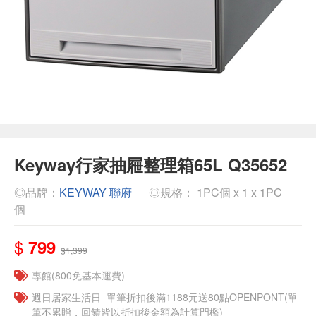
Keyway行家抽屜整理箱65L Q35652
◎品牌：
KEYWAY 聯府
◎規格： 1PC個 x 1 x 1PC
個
$
799
$1,399
專館(800免基本運費)
週日居家生活日_單筆折扣後滿1188元送80點OPENPONT(單
筆不累贈，回饋皆以折扣後金額為計算門檻)