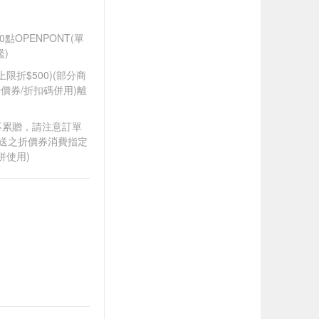
點OPENPONT(單
)
筆上限折$500)(部分商
價券/折扣碼併用)離
筆不累贈，請注意訂單
贈送之折價券消費指定
併使用)