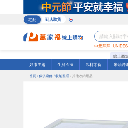
宅配
到店取貨
中元拜拜
UNIDES
巧克力
罐頭
咖啡
線上商
好康主題
生鮮冷凍
飲料零食
米油沖
首頁
/ 傢俱寢飾
/ 收納整理
/ 其他收納用品