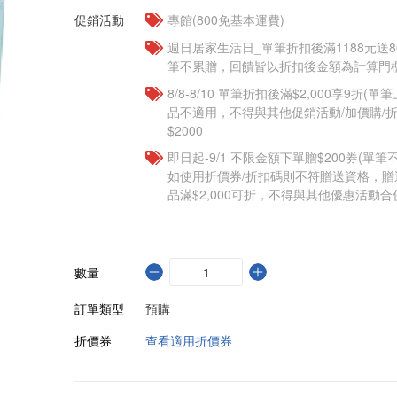
促銷活動
專館(800免基本運費)
週日居家生活日_單筆折扣後滿1188元送80
筆不累贈，回饋皆以折扣後金額為計算門檻
8/8-8/10 單筆折扣後滿$2,000享9折(單
品不適用，不得與其他促銷活動/加價購/折
$2000
即日起-9/1 不限金額下單贈$200券(單
如使用折價券/折扣碼則不符贈送資格，
品滿$2,000可折，不得與其他優惠活動合
數量
訂單類型
預購
折價券
查看適用折價券