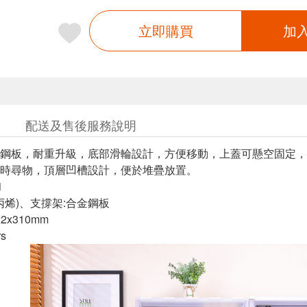
立即購買
加
配送及售後服務說明
鋼板，耐重升級，底部滑輪設計，方便移動，上蓋可懸空固定，
時尋物，頂層凹槽設計，便於堆疊放置。
1
聚丙烯)、支撐架:合金鋼板
22x310mm
rs