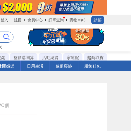
結帳
登入
註冊
會員中心
訂單查詢
購物車(0)
米
促銷
整箱購划算
活動總覽
家速配
超商取貨
休閒娛樂
日用生活
傢俱寢飾
服飾鞋包
1PC個