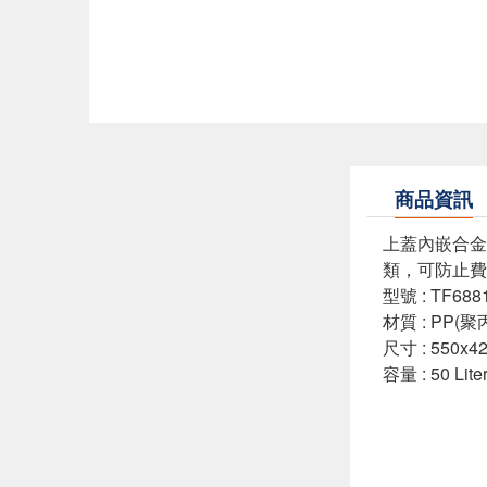
商品資訊
上蓋內嵌合金
類，可防止費
型號 : TF688
材質 :
PP(
尺寸
: 550x4
容量 :
50 Lite