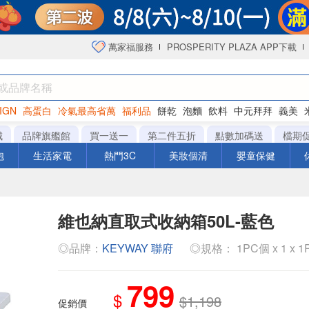
萬家福服務
PROSPERITY PLAZA APP下載
IGN
高蛋白
冷氣最高省萬
福利品
餅乾
泡麵
飲料
中元拜拜
義美
海苔
城
品牌旗艦館
買一送一
第二件五折
點數加碼送
檔期
泡
生活家電
熱門3C
美妝個清
嬰童保健
維也納直取式收納箱50L-藍色
◎品牌：
KEYWAY 聯府
◎規格： 1PC個 x 1 x 
799
$
$1,198
促銷價