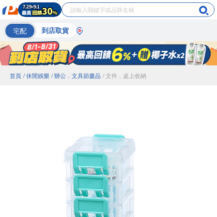
宅配
到店取貨
首頁
/ 休閒娛樂
/ 辦公．文具節慶品
/ 文件．桌上收納