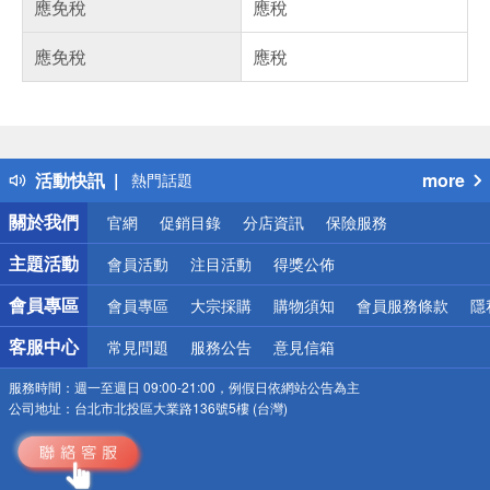
應免稅
應稅
應免稅
應稅
偏遠地區配送
詐騙網頁！請小心！
得獎公告
活動快訊
more
熱門話題
銀行優惠
關於我們
官網
促銷目錄
分店資訊
保險服務
偏遠地區配送
詐騙網頁！請小心！
主題活動
會員活動
注目活動
得獎公佈
會員專區
會員專區
大宗採購
購物須知
會員服務條款
隱
客服中心
常見問題
服務公告
意見信箱
服務時間：
週一至週日 09:00-21:00，例假日依網站公告為主
公司地址：
台北市北投區大業路136號5樓 (台灣)