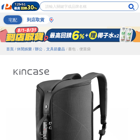
宅配
到店取貨
首頁
/ 休閒娛樂
/ 辦公．文具節慶品
/ 書包．便當袋