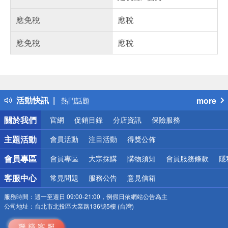
應免稅
應稅
應免稅
應稅
偏遠地區配送
詐騙網頁！請小心！
得獎公告
熱門話題
活動快訊
more
銀行優惠
關於我們
偏遠地區配送
官網
促銷目錄
分店資訊
保險服務
詐騙網頁！請小心！
主題活動
會員活動
注目活動
得獎公佈
會員專區
會員專區
大宗採購
購物須知
會員服務條款
隱
客服中心
常見問題
服務公告
意見信箱
服務時間：
週一至週日 09:00-21:00，例假日依網站公告為主
公司地址：
台北市北投區大業路136號5樓 (台灣)