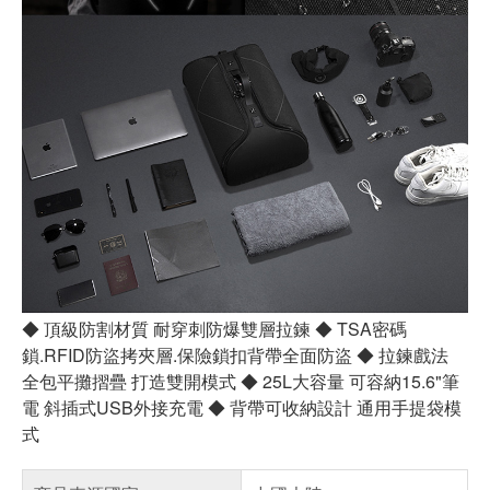
◆ 頂級防割材質 耐穿刺防爆雙層拉鍊 ◆ TSA密碼
鎖.RFID防盜拷夾層.保險鎖扣背帶全面防盜 ◆ 拉鍊戲法
全包平攤摺疊 打造雙開模式 ◆ 25L大容量 可容納15.6"筆
電 斜插式USB外接充電 ◆ 背帶可收納設計 通用手提袋模
式