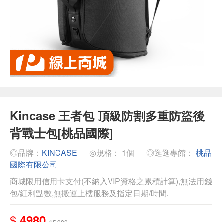
Kincase 王者包 頂級防割多重防盜後
背戰士包[桃品國際]
◎品牌：
KINCASE
◎規格： 1個
◎逛逛專館：
桃品
國際有限公司
商城限用信用卡支付(不納入VIP資格之累積計算),無法用錢
包/紅利點數,無搬運上樓服務及指定日期/時間.
$
4980
$5,980