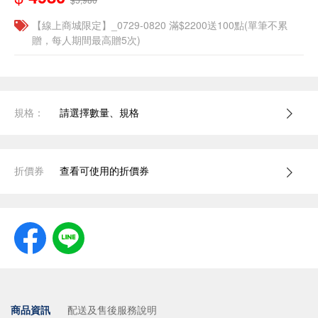
【線上商城限定】_0729-0820 滿$2200送100點(單筆不累
贈，每人期間最高贈5次)
規格：
請選擇數量、規格
折價券
查看可使用的折價券
商品資訊
配送及售後服務說明