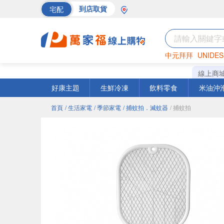
宅配
到店取貨
中元拜拜
UNIDES
巧克力
罐頭
海苔
線上商
好康主題
生鮮冷凍
飲料零食
米油沖
首頁
/ 生活家電
/ 季節家電
/ 捕蚊拍．滅蚊器
/ 捕蚊拍