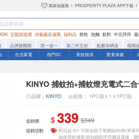
萬家福服務
PROSPERITY PLAZA APP下載
IGN
父親節送禮
冷氣最高省萬
福利品
餅乾
泡麵
飲料
中元拜拜
義
洋芋片
城
品牌旗艦館
買一送一
第二件五折
點數加碼送
檔期
泡
生活家電
熱門3C
美妝個清
嬰童保健
KINYO 捕蚊拍+捕蚊燈充電式二
◎品牌：
KINYO
◎規格： 1PC個 x 1 x 1PC個
339
$
$349
促銷價
促銷活動
即日起-9/1 不限金額下單贈$200券(單
如使用折價券/折扣碼則不符贈送資格，