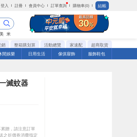
結帳
登入
註冊
會員中心
訂單查詢
購物車(0)
美
米
促銷
整箱購划算
活動總覽
家速配
超商取貨
休閒娛樂
日用生活
傢俱寢飾
服飾鞋包
合一滅蚊器
筆不累贈，請注意訂單
贈送之折價券消費指定