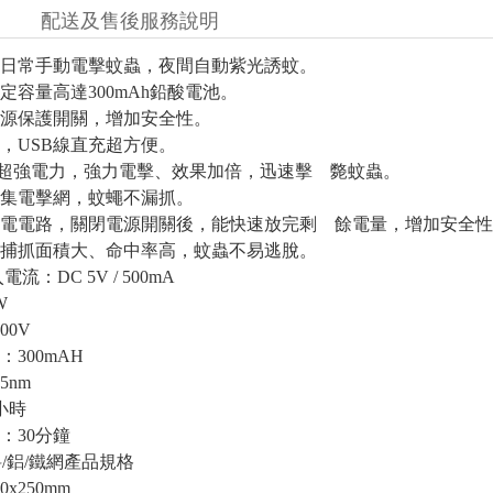
配送及售後服務說明
日常手動電擊蚊蟲，夜間自動紫光誘蚊。
定容量高達300mAh鉛酸電池。
源保護開關，增加安全性。
，USB線直充超方便。
瞬間超強電力，強力電擊、效果加倍，迅速擊 斃蚊蟲。
集電擊網，蚊蠅不漏抓。
電電路，關閉電源開關後，能快速放完剩 餘電量，增加安全性
捕抓面積大、命中率高，蚊蟲不易逃脫。
流：DC 5V / 500mA
W
00V
300mAH
5nm
小時
：30分鐘
/鋁/鐵網產品規格
x250mm