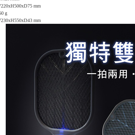
0xH500xD75 mm
0 g
0xH550xD43 mm