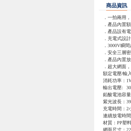
商品資訊
．一拍兩用，
．產品內置額
．產品設有電
．充電式設計
．3000V
．安全三層密
．產品內置放
．超大網面，
額定電壓/輸入電
消耗功率：1
輸出電壓: 30
鉛酸電池容量：
紫光波長：39
充電時間：2
連續放電時間
材質：PP塑料
網面尺寸：220