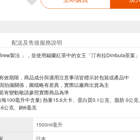
配送及售後服務說明
o Brew製法 」，並使用錫蘭紅茶中的女王「汀布拉Dimbul
與有效期限，商品成分與適用注意事項皆標示於包裝或產品中
頁因拍攝關係，圖檔略有差異，實際以廠商出貨為主
案若有變動敬請參照實際商品為準
每100毫升中含量) 熱量15.6大卡、蛋白質0.1公克、脂肪 
3.6公克、鈉6毫克
1500ml毫升
家
日本