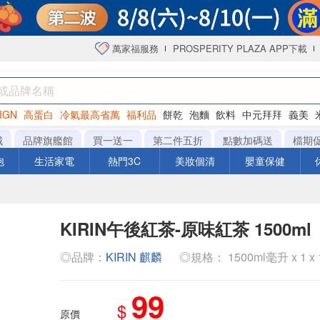
萬家福服務
PROSPERITY PLAZA APP下載
IGN
高蛋白
冷氣最高省萬
福利品
餅乾
泡麵
飲料
中元拜拜
義美
洋芋片
城
品牌旗艦館
買一送一
第二件五折
點數加碼送
檔期
泡
生活家電
熱門3C
美妝個清
嬰童保健
KIRIN午後紅茶-原味紅茶 1500ml
◎品牌：
KIRIN 麒麟
◎規格： 1500ml毫升 x 1 x 1
99
$
原價