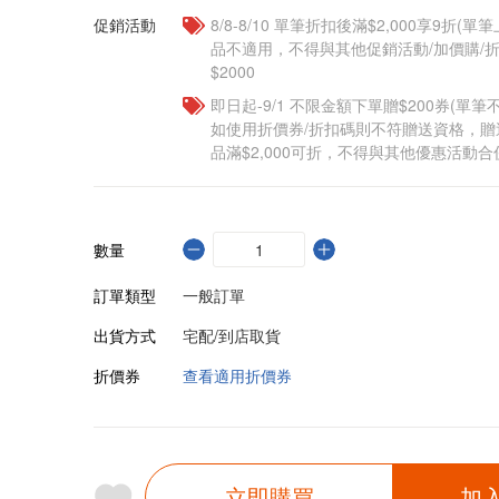
促銷活動
8/8-8/10 單筆折扣後滿$2,000享9折(單
品不適用，不得與其他促銷活動/加價購/折
$2000
即日起-9/1 不限金額下單贈$200券(單
如使用折價券/折扣碼則不符贈送資格，
品滿$2,000可折，不得與其他優惠活動合
數量
訂單類型
一般訂單
出貨方式
宅配/到店取貨
折價券
查看適用折價券
立即購買
加