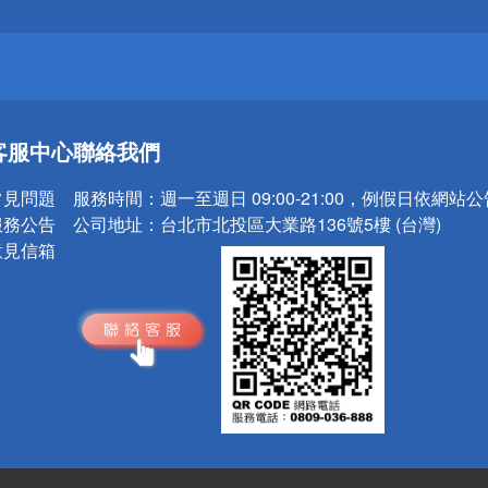
請小心！
送
客服中心
聯絡我們
請小心！
常見問題
服務時間：
週一至週日 09:00-21:00，例假日依網站
服務公告
公司地址：
台北市北投區大業路136號5樓 (台灣)
意見信箱