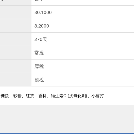
30.1000
8.2000
270天
常溫
應稅
應稅
糖漿、砂糖、紅茶、香料、維生素C (抗氧化劑)、小蘇打
送