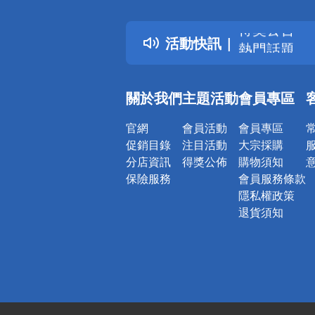
詐騙網頁！
得獎公告
活動快訊
熱門話題
銀行優惠
偏遠地區配
關於我們
主題活動
會員專區
詐騙網頁！
官網
會員活動
會員專區
促銷目錄
注目活動
大宗採購
分店資訊
得獎公佈
購物須知
保險服務
會員服務條款
隱私權政策
退貨須知