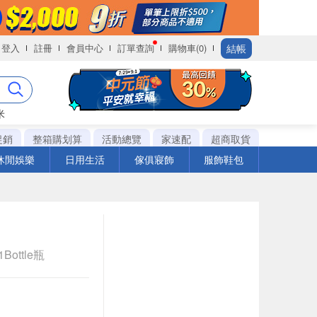
結帳
登入
註冊
會員中心
訂單查詢
購物車(0)
米
促銷
整箱購划算
活動總覽
家速配
超商取貨
休閒娛樂
日用生活
傢俱寢飾
服飾鞋包
Bottle瓶