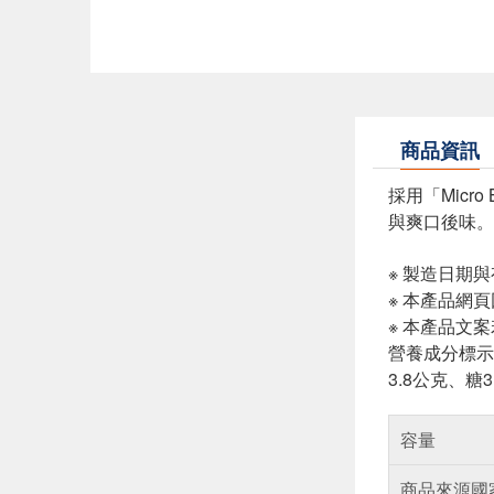
商品資訊
採用「Micr
與爽口後味。
※ 製造日期
※ 本產品網
※ 本產品文
營養成分標示(
3.8公克、糖
容量
商品來源國