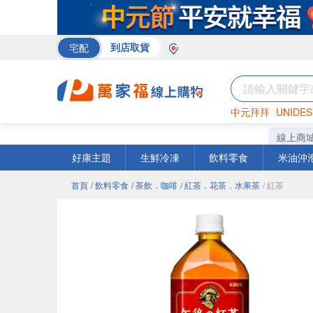
宅配
到店取貨
中元拜拜
UNIDES
巧克力
罐頭
海苔
線上商
好康主題
生鮮冷凍
飲料零食
米油沖
首頁
/ 飲料零食
/ 茶飲．咖啡
/ 紅茶．花茶．水果茶
/ 紅茶