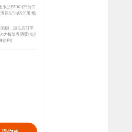
筆上限折$500)(部分商
價券/折扣碼併用)離
筆不累贈，請注意訂單
贈送之折價券消費指定
併使用)
入購物車