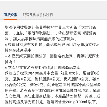
商品資訊
配送及售後服務說明
增添使用被譽為紅茶界香檳的世界三大茗茶「大吉嶺茶
葉」，並以「兩段萃取製法」，帶出清新香氣與豐醇美
味， 讓人品嚐後味清爽無負擔的紅茶滋味。
※ 製造日期與有效期限，商品成分與適用注意事項皆標示
於包裝或產品中
※ 本產品網頁因拍攝關係，圖檔略有差異，實際以廠商出
貨為主
※ 本產品文案若有變動敬請參照實際商品為準
營養成分標示(每100毫升中含量) 熱量 0大卡、蛋白質0公
克、脂肪 0公克、飽和脂肪0公克、反式脂肪0公克、碳水
化合物0公克、糖0公克、鈉 6毫克 開封後請冷藏並儘早飲
用完畢。若有茶葉沉澱物或色澤加深係屬自然現象，敬請
安心飲用。為防止瓶身破裂，本產品請勿撞擊、冷凍，或
置於高溫及陽光直射處。咖啡因含量20mg/100mL以下。