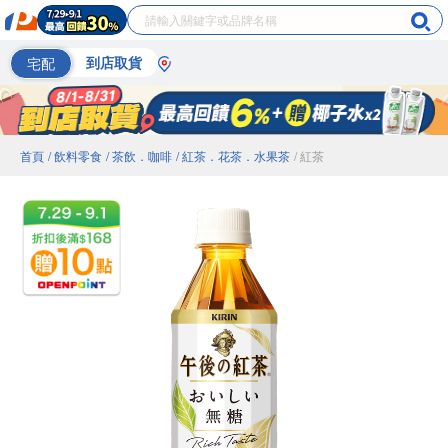
宅配
到店取貨
首頁
/ 飲料零食
/ 茶飲．咖啡
/ 紅茶．花茶．水果茶
/ 紅茶