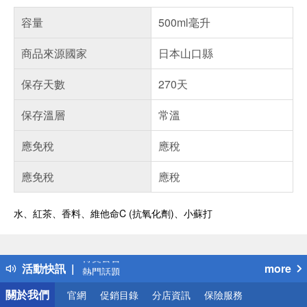
容量
500ml毫升
商品來源國家
日本山口縣
保存天數
270天
保存溫層
常溫
應免稅
應稅
應免稅
應稅
水、紅茶、香料、維他命C (抗氧化劑)、小蘇打
偏遠地區配送
詐騙網頁！請小心！
得獎公告
活動快訊
more
熱門話題
銀行優惠
關於我們
官網
促銷目錄
分店資訊
保險服務
偏遠地區配送