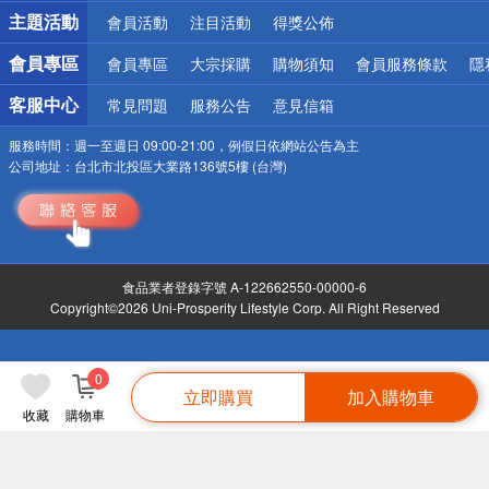
詐騙網頁！請小心！
主題活動
會員活動
注目活動
得獎公佈
會員專區
會員專區
大宗採購
購物須知
會員服務條款
隱
客服中心
常見問題
服務公告
意見信箱
服務時間：
週一至週日 09:00-21:00，例假日依網站公告為主
公司地址：
台北市北投區大業路136號5樓 (台灣)
食品業者登錄字號 A-122662550-00000-6
Copyright©2026 Uni-Prosperity Lifestyle Corp. All Right Reserved
0
立即購買
加入購物車
收藏
購物車