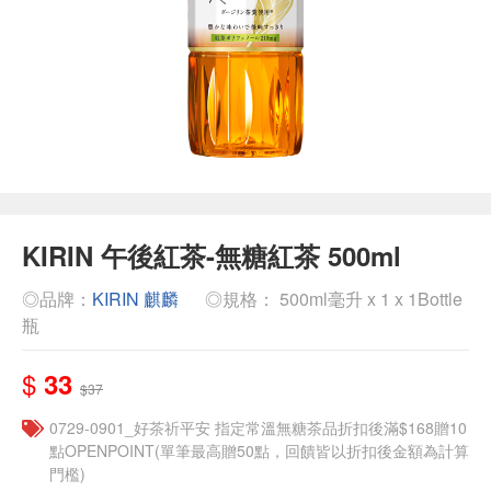
KIRIN 午後紅茶-無糖紅茶 500ml
◎品牌：
KIRIN 麒麟
◎規格： 500ml毫升 x 1 x 1Bottle
瓶
$
33
$37
​​0729-0901_好茶祈平安 指定常溫無糖茶品折扣後滿$168贈10
點OPENPOINT(單筆最高贈50點，回饋皆以折扣後金額為計算
門檻)