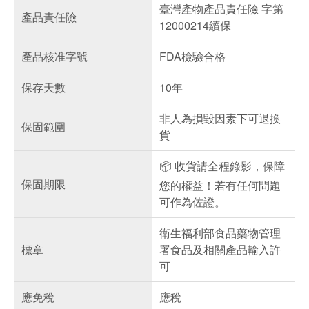
臺灣產物產品責任險 字第
產品責任險
12000214續保
產品核准字號
FDA檢驗合格
保存天數
10年
非人為損毀因素下可退換
保固範圍
貨
📦 收貨請全程錄影，保障
保固期限
您的權益！若有任何問題
可作為佐證。
衛生福利部食品藥物管理
標章
署食品及相關產品輸入許
可
應免稅
應稅