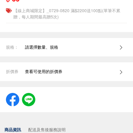
【線上商城限定】_0729-0820 滿$2200送100點(單筆不累
贈，每人期間最高贈5次)
規格：
請選擇數量、規格
折價券
查看可使用的折價券
商品資訊
配送及售後服務說明