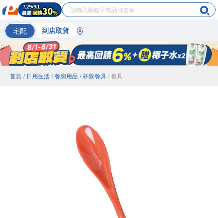
宅配
到店取貨
首頁
/ 日用生活
/ 餐廚用品
/ 杯盤餐具
/ 餐具