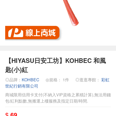
【HIYASU日安工坊】KOHBEC 和風
匙(小)紅
◎品牌：
KOHBEC
◎規格： 1件
◎逛逛專館：
彩虹
世紀行銷有限公司
商城限用信用卡支付(不納入VIP資格之累積計算),無法用錢
包/紅利點數,無搬運上樓服務及指定日期/時間.
$
69