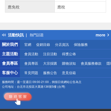
應免稅
應稅
偏遠地區配送
詐騙網頁！請小心！
得獎公告
活動快訊
more
熱門話題
銀行優惠
關於我們
官網
促銷目錄
分店資訊
保險服務
偏遠地區配送
詐騙網頁！請小心！
主題活動
會員活動
注目活動
得獎公佈
會員專區
會員專區
大宗採購
購物須知
會員服務條款
隱
客服中心
常見問題
服務公告
意見信箱
服務時間：
週一至週日 09:00-21:00，例假日依網站公告為主
公司地址：
台北市北投區大業路136號5樓 (台灣)