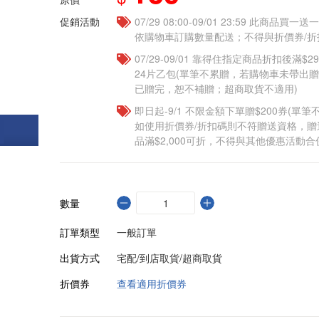
促銷活動
07/29 08:00-09/01 23:59 此商品
依購物車訂購數量配送；不得與折價券/折
07/29-09/01 靠得住指定商品折扣後滿$
24片乙包(單筆不累贈，若購物車未帶出
已贈完，恕不補贈；超商取貨不適用)
即日起-9/1 不限金額下單贈$200券(單
如使用折價券/折扣碼則不符贈送資格，
品滿$2,000可折，不得與其他優惠活動合
數量
訂單類型
一般訂單
出貨方式
宅配/到店取貨/超商取貨
折價券
查看適用折價券