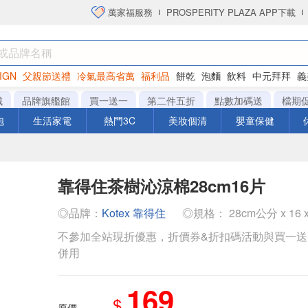
萬家福服務
PROSPERITY PLAZA APP下載
IGN
父親節送禮
冷氣最高省萬
福利品
餅乾
泡麵
飲料
中元拜拜
義
衛生紙
城
品牌旗艦館
買一送一
第二件五折
點數加碼送
檔期
泡
生活家電
熱門3C
美妝個清
嬰童保健
靠得住茶樹沁涼棉28cm16片
◎品牌：
Kotex 靠得住
◎規格： 28cm公分 x 16 x
不參加全站現折優惠，折價券&折扣碼活動與買一
併用
169
$
原價