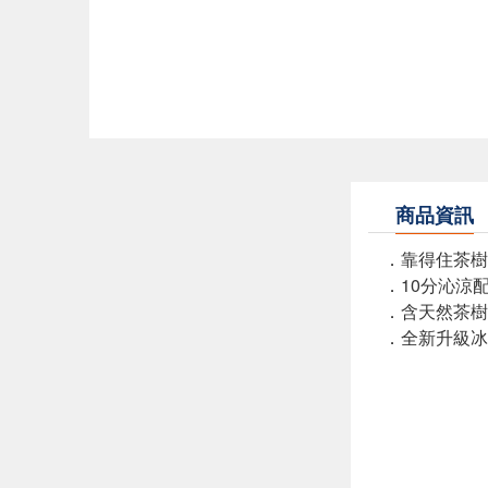
商品資訊
．靠得住茶樹
．10分沁涼
．含天然茶樹
．全新升級冰