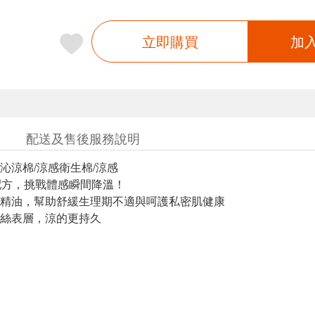
立即購買
加
配送及售後服務說明
沁涼棉/涼感衛生棉/涼感
配方，挑戰體感瞬間降溫！
精油，幫助舒緩生理期不適與呵護私密肌健康
絲表層，涼的更持久