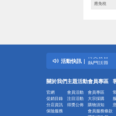
應免稅
偏遠地區配
詐騙網頁！
得獎公告
活動快訊
熱門話題
銀行優惠
偏遠地區配
關於我們
主題活動
會員專區
詐騙網頁！
官網
會員活動
會員專區
促銷目錄
注目活動
大宗採購
分店資訊
得獎公佈
購物須知
保險服務
會員服務條款