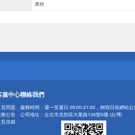
應稅
送
請小心！
送
客服中心
聯絡我們
請小心！
常見問題
服務時間：
週一至週日 09:00-21:00，例假日依網站
服務公告
公司地址：
台北市北投區大業路136號5樓 (台灣)
意見信箱