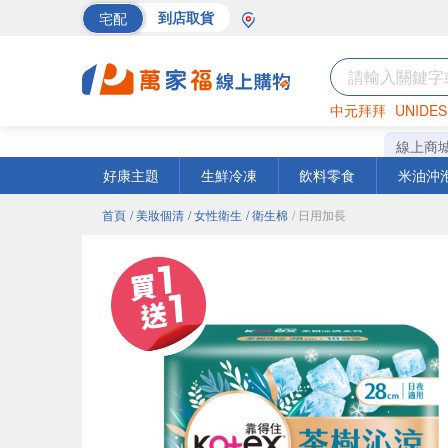
宅配
到店取貨
中元拜拜
UNIDES
海苔
巧克力
罐頭
線上商
好康主題
生鮮冷凍
飲料零食
米油沖
首頁
/ 美妝個清
/ 女性衛生
/ 衛生棉
/ 日用加長