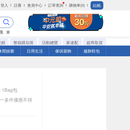
結帳
登入
註冊
會員中心
訂單查詢
購物車(0)
美
米
促銷
整箱購划算
活動總覽
家速配
超商取貨
休閒娛樂
日用生活
傢俱寢飾
服飾鞋包
 1Bag包
送一多件優惠不得