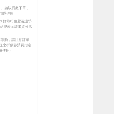
買一送一， 請以偶數下單，
扣碼併用
299 贈靠得住蘆薈護墊
贈品即表示該出貨分店
筆不累贈，請注意訂單
贈送之折價券消費指定
併使用)