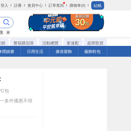
結帳
登入
註冊
會員中心
訂單查詢
購物車(0)
美
米
促銷
整箱購划算
活動總覽
家速配
超商取貨
休閒娛樂
日用生活
傢俱寢飾
服飾鞋包
C
1PC包
送一多件優惠不得