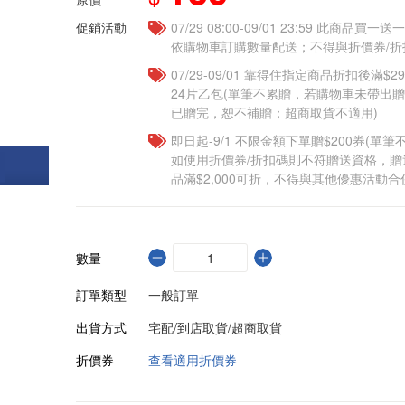
促銷活動
07/29 08:00-09/01 23:59 此商品
依購物車訂購數量配送；不得與折價券/折
07/29-09/01 靠得住指定商品折扣後滿$
24片乙包(單筆不累贈，若購物車未帶出
已贈完，恕不補贈；超商取貨不適用)
即日起-9/1 不限金額下單贈$200券(單
如使用折價券/折扣碼則不符贈送資格，
品滿$2,000可折，不得與其他優惠活動合
數量
訂單類型
一般訂單
出貨方式
宅配/到店取貨/超商取貨
折價券
查看適用折價券