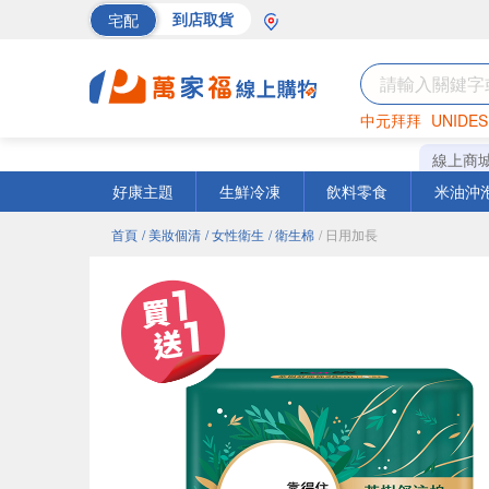
宅配
到店取貨
中元拜拜
UNIDES
巧克力
罐頭
海苔
線上商
好康主題
生鮮冷凍
飲料零食
米油沖
首頁
/ 美妝個清
/ 女性衛生
/ 衛生棉
/ 日用加長