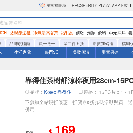
萬家福服務
PROSPERITY PLAZA APP下載
IGN
父親節送禮
冷氣最高省萬
福利品
餅乾
泡麵
飲料
中元拜拜
義
洋芋片
城
品牌旗艦館
買一送一
第二件五折
點數加碼送
檔期
泡
生活家電
熱門3C
美妝個清
嬰童保健
靠得住茶樹舒涼棉夜用28cm-16P
◎品牌：
Kotex 靠得住
◎規格： 16PC片 x 1 x 
不參加全站現折優惠，折價券&折扣碼活動與買一
併用
169
$
原價