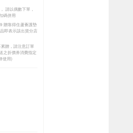
買一送一， 請以偶數下單，
扣碼併用
299 贈靠得住蘆薈護墊
贈品即表示該出貨分店
筆不累贈，請注意訂單
贈送之折價券消費指定
併使用)