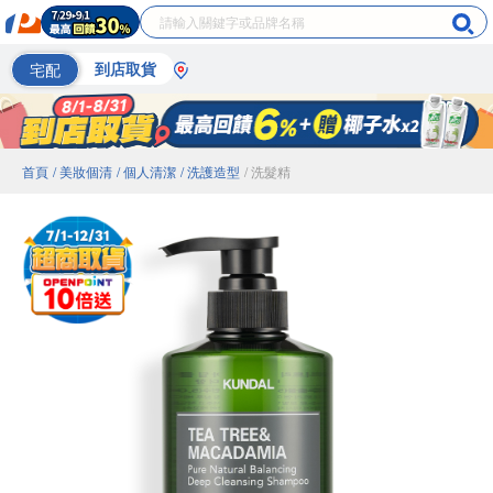
宅配
到店取貨
首頁
/ 美妝個清
/ 個人清潔
/ 洗護造型
/ 洗髮精