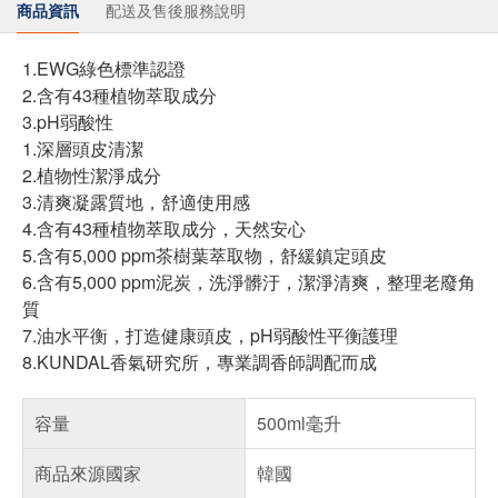
商品資訊
配送及售後服務說明
1.EWG綠色標準認證
2.含有43種植物萃取成分
3.pH弱酸性
1.深層頭皮清潔
2.植物性潔淨成分
3.清爽凝露質地，舒適使用感
4.含有43種植物萃取成分，天然安心
5.含有5,000 ppm茶樹葉萃取物，舒緩鎮定頭皮
6.含有5,000 ppm泥炭，洗淨髒汙，潔淨清爽，整理老廢角
質
7.油水平衡，打造健康頭皮，pH弱酸性平衡護理
8.KUNDAL香氣研究所，專業調香師調配而成
容量
500ml毫升
商品來源國家
韓國