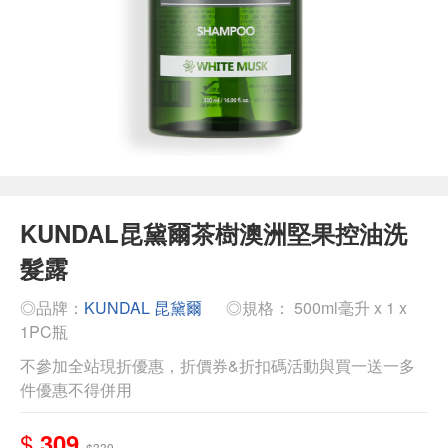
KUNDAL昆黛爾茶樹澳洲堅果控油洗
髮露
◎品牌：
KUNDAL 昆黛爾
◎規格： 500ml毫升 x 1 x
1PC瓶
不參加全站現折優惠，折價券&折扣碼活動與買一送一多
件優惠不得併用
$
309
$339