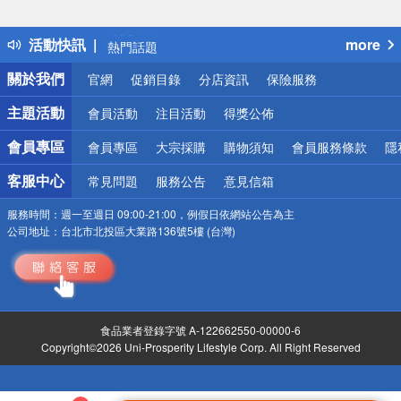
詐騙網頁！請小心！
得獎公告
活動快訊
more
熱門話題
銀行優惠
關於我們
官網
促銷目錄
分店資訊
保險服務
偏遠地區配送
詐騙網頁！請小心！
主題活動
會員活動
注目活動
得獎公佈
會員專區
會員專區
大宗採購
購物須知
會員服務條款
隱
客服中心
常見問題
服務公告
意見信箱
服務時間：
週一至週日 09:00-21:00，例假日依網站公告為主
公司地址：
台北市北投區大業路136號5樓 (台灣)
食品業者登錄字號 A-122662550-00000-6
Copyright©2026 Uni-Prosperity Lifestyle Corp. All Right Reserved