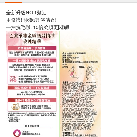
全新升級NO.1髮油
更修護! 秒滲透! 淡清香!
一抹抗毛躁, 10倍柔順更閃耀!