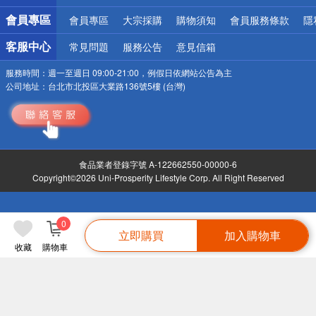
會員專區
會員專區
大宗採購
購物須知
會員服務條款
隱
客服中心
常見問題
服務公告
意見信箱
服務時間：
週一至週日 09:00-21:00，例假日依網站公告為主
公司地址：
台北市北投區大業路136號5樓 (台灣)
食品業者登錄字號 A-122662550-00000-6
Copyright©2026 Uni-Prosperity Lifestyle Corp. All Right Reserved
0
立即購買
加入購物車
收藏
購物車