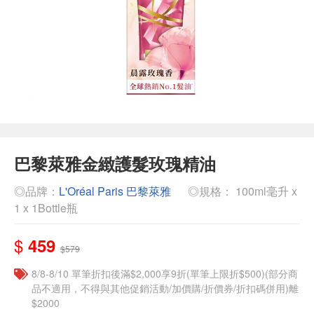
巴黎萊雅金緻護髮玫瑰精油
◎品牌：
L'Oréal Paris 巴黎萊雅
◎規格： 100ml毫升 x
1 x 1Bottle瓶
$
459
$579
8/8-8/10 單筆折扣後滿$2,000享9折(單筆上限折$500)(部分商
品不適用，不得與其他促銷活動/加價購/折價券/折扣碼併用)離
$2000