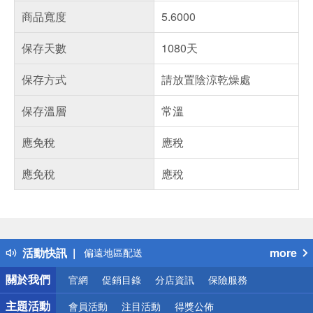
商品寬度
5.6000
保存天數
1080天
保存方式
請放置陰涼乾燥處
保存溫層
常溫
應免稅
應稅
偏遠地區配送
應免稅
應稅
詐騙網頁！請小心！
得獎公告
熱門話題
銀行優惠
偏遠地區配送
活動快訊
more
詐騙網頁！請小心！
關於我們
官網
促銷目錄
分店資訊
保險服務
主題活動
會員活動
注目活動
得獎公佈