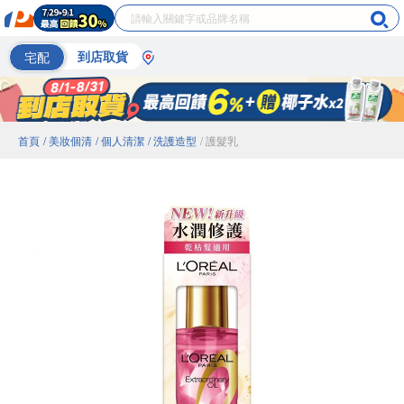
宅配
到店取貨
首頁
/ 美妝個清
/ 個人清潔
/ 洗護造型
/ 護髮乳