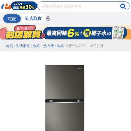
宅配
到店取貨
首頁
/ 生活家電
/ 冰箱．洗衣機
/ 冰箱
/ 雙門冰箱301～400公升