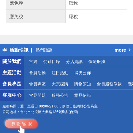
應免稅
應稅
應免稅
應稅
偏遠地區配送
詐騙網頁！請小心！
得獎公告
活動快訊
more
熱門話題
銀行優惠
關於我們
官網
促銷目錄
分店資訊
保險服務
偏遠地區配送
詐騙網頁！請小心！
主題活動
會員活動
注目活動
得獎公佈
會員專區
會員專區
大宗採購
購物須知
會員服務條款
隱
客服中心
常見問題
服務公告
意見信箱
服務時間：
週一至週日 09:00-21:00，例假日依網站公告為主
公司地址：
台北市北投區大業路136號5樓 (台灣)