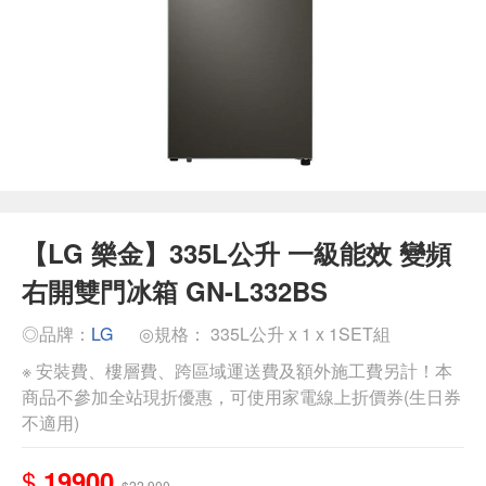
【LG 樂金】335L公升 一級能效 變頻
右開雙門冰箱 GN-L332BS
◎品牌：
LG
◎規格： 335L公升 x 1 x 1SET組
※ 安裝費、樓層費、跨區域運送費及額外施工費另計！本
商品不參加全站現折優惠，可使用家電線上折價券(生日券
不適用)
$
19900
$22,900