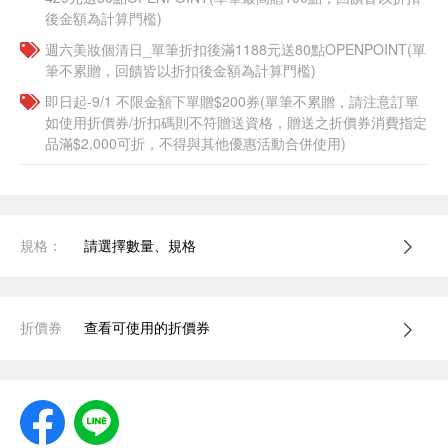
後金額為計算門檻)
週六美妝個清日_單筆折扣後滿1188元送80點OPENPOINT(單
筆不累贈，回饋皆以折扣後金額為計算門檻)
即日起-9/1 不限金額下單贈$200券(單筆不累贈，請注意訂單
如使用折價券/折扣碼則不符贈送資格，贈送之折價券消費指定
品滿$2,000可折，不得與其他優惠活動合併使用)
規格：
請選擇數量、規格
折價券
查看可使用的折價券