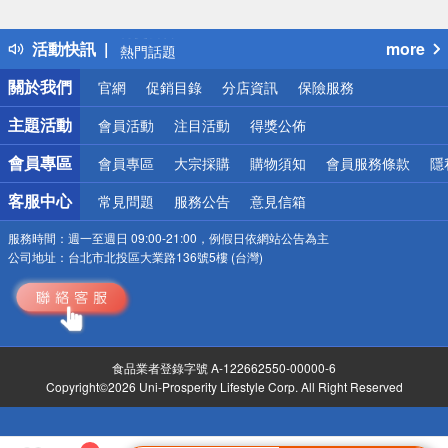
詐騙網頁！請小心！
得獎公告
活動快訊
more
熱門話題
銀行優惠
關於我們
官網
促銷目錄
分店資訊
保險服務
偏遠地區配送
詐騙網頁！請小心！
主題活動
會員活動
注目活動
得獎公佈
會員專區
會員專區
大宗採購
購物須知
會員服務條款
隱
客服中心
常見問題
服務公告
意見信箱
服務時間：
週一至週日 09:00-21:00，例假日依網站公告為主
公司地址：
台北市北投區大業路136號5樓 (台灣)
食品業者登錄字號 A-122662550-00000-6
Copyright©2026 Uni-Prosperity Lifestyle Corp. All Right Reserved