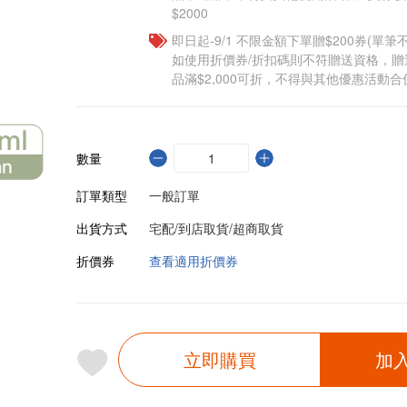
$2000
即日起-9/1 不限金額下單贈$200券(單
如使用折價券/折扣碼則不符贈送資格，
品滿$2,000可折，不得與其他優惠活動合
數量
訂單類型
一般訂單
出貨方式
宅配/到店取貨/超商取貨
折價券
查看適用折價券
立即購買
加