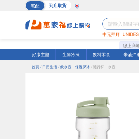
宅配
到店取貨
中元拜拜
UNIDES
巧克力
罐頭
海苔
線上商
好康主題
生鮮冷凍
飲料零食
米油沖
首頁
/ 日用生活
/ 飲水壺．保溫保冰
/ 隨行杯．水壺