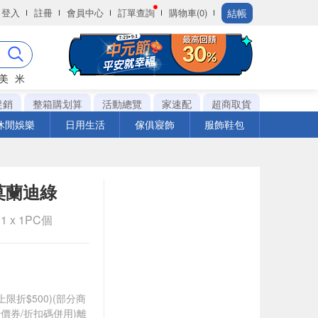
結帳
登入
註冊
會員中心
訂單查詢
購物車(0)
美
米
促銷
整箱購划算
活動總覽
家速配
超商取貨
休閒娛樂
日用生活
傢俱寢飾
服飾鞋包
-莫蘭迪綠
1 x 1PC個
筆上限折$500)(部分商
價券/折扣碼併用)離