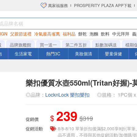
萬家福服務
PROSPERITY PLAZA APP下載
IGN
父親節送禮
冷氣最高省萬
福利品
餅乾
泡麵
飲料
中元拜拜
義
洋芋片
城
品牌旗艦館
買一送一
第二件五折
點數加碼送
檔期
泡
生活家電
熱門3C
美妝個清
嬰童保健
樂扣優質水壺550ml(Tritan好握)
◎品牌：
LocknLock 樂扣樂扣
◎規格： 1PC個 x 
239
$
$319
促銷價
促銷活動
8/8-8/10 單筆折扣後滿$2,000享9折(單
品不適用，不得與其他促銷活動/加價購/折