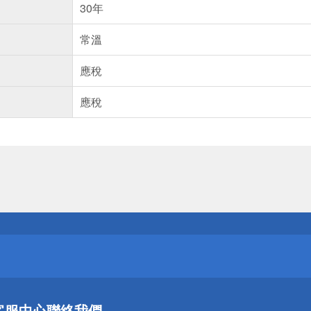
30年
常溫
應稅
應稅
送
請小心！
送
客服中心
聯絡我們