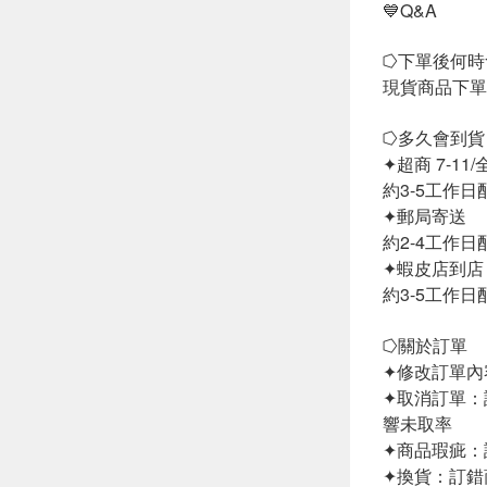
💙Q&A
⭔下單後何時
現貨商品下單
⭔多久會到貨
✦超商 7-11
約3-5工作
✦郵局寄送
約2-4工作
✦蝦皮店到店
約3-5工作
⭔關於訂單
✦修改訂單內
✦取消訂單：
響未取率
✦商品瑕疵：
✦換貨：訂錯