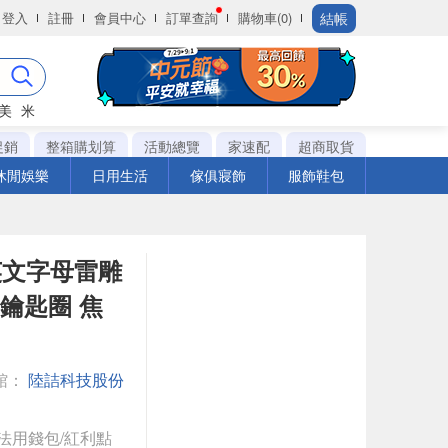
結帳
登入
註冊
會員中心
訂單查詢
購物車(0)
美
米
促銷
整箱購划算
活動總覽
家速配
超商取貨
休閒娛樂
日用生活
傢俱寢飾
服飾鞋包
製英文字母雷雕
/鑰匙圈 焦
館：
陸詰科技股份
法用錢包/紅利點