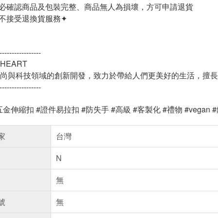
必確認商品及包裝完整、商品無人為損壞，方可申請退貨
不接受退換貨服務✦
-----------------
NHEART
尚與科技領域的創新開發，致力於帶給人們更美好的生活，擅長
-----------------
五金伸縮扣 #證件易拉扣 #防失手 #高級 #客製化 #禮物 #vegan
家
台灣
N
無
號
無