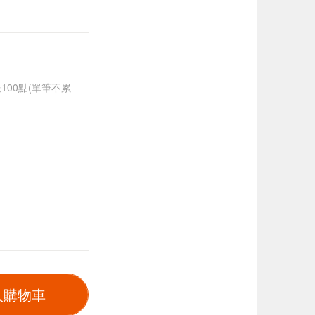
送100點(單筆不累
入購物車