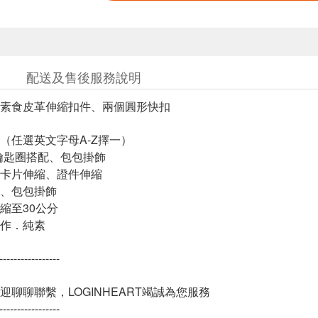
配送及售後服務說明
：素食皮革伸縮扣件、兩個圓形快扣
務（任選英文字母A-Z擇一）
-鑰匙圈搭配、包包掛飾
常卡片伸縮、證件伸縮
配、包包掛飾
縮至30公分
製作．純素
-----------------
迎聊聊聯繫，LOGINHEART竭誠為您服務
-----------------