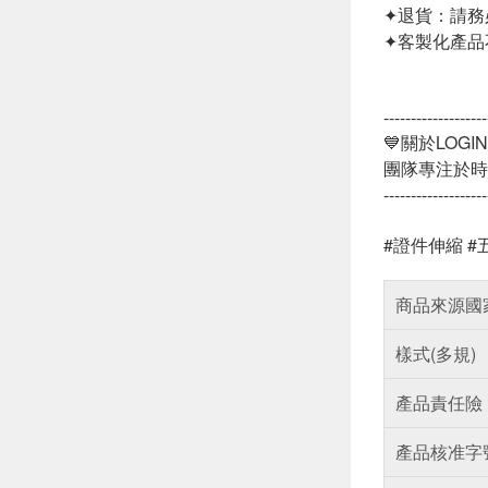
✦退貨：請務
✦客製化產品
-------------------
💙關於LOGI
團隊專注於時
-------------------
#證件伸縮 #
商品來源國
樣式(多規)
產品責任險
產品核准字