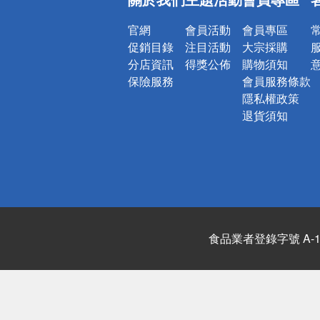
詐騙網頁！
官網
會員活動
會員專區
促銷目錄
注目活動
大宗採購
分店資訊
得獎公佈
購物須知
保險服務
會員服務條款
隱私權政策
退貨須知
食品業者登錄字號 A-122