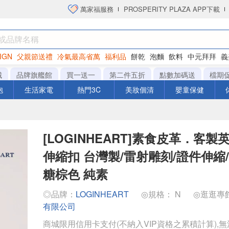
萬家福服務
PROSPERITY PLAZA APP下載
IGN
父親節送禮
冷氣最高省萬
福利品
餅乾
泡麵
飲料
中元拜拜
義
洋芋片
城
品牌旗艦館
買一送一
第二件五折
點數加碼送
檔期
泡
生活家電
熱門3C
美妝個清
嬰童保健
[LOGINHEART]素食皮革．客
伸縮扣 台灣製/雷射雕刻/證件伸縮
糖棕色 純素
◎品牌：
LOGINHEART
◎規格： N
◎逛逛專
有限公司
商城限用信用卡支付(不納入VIP資格之累積計算),無