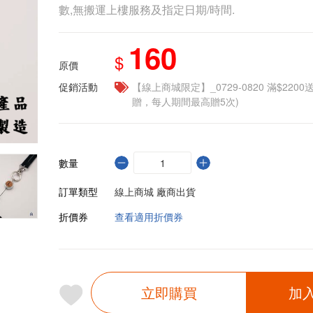
數,無搬運上樓服務及指定日期/時間.
160
$
原價
促銷活動
【線上商城限定】_0729-0820 滿$2200
贈，每人期間最高贈5次)
數量
訂單類型
線上商城 廠商出貨
折價券
查看適用折價券
立即購買
加