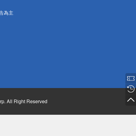
公告為主
rp. All Right Reserved