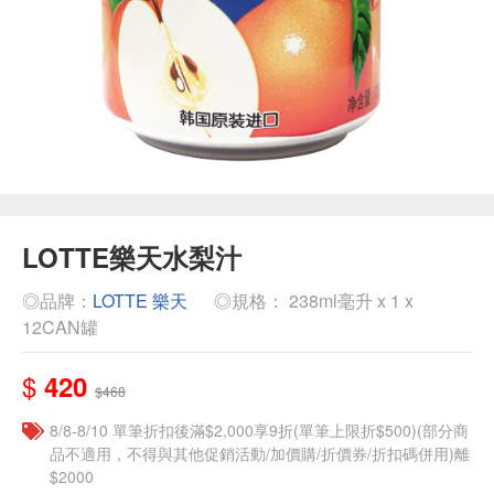
LOTTE樂天水梨汁
◎品牌：
LOTTE 樂天
◎規格： 238ml毫升 x 1 x
12CAN罐
$
420
$468
8/8-8/10 單筆折扣後滿$2,000享9折(單筆上限折$500)(部分商
品不適用，不得與其他促銷活動/加價購/折價券/折扣碼併用)離
$2000