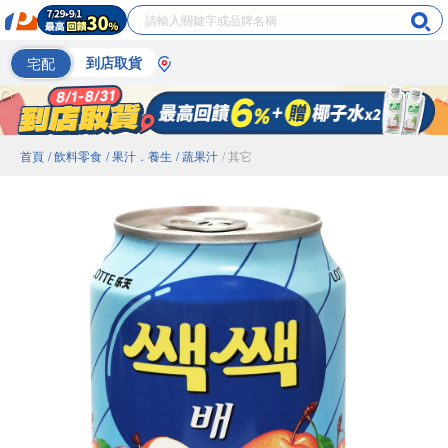
宅配
到店取貨
首頁
/ 飲料零食
/ 果汁．養生
/ 蔬果汁
/ 其它