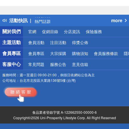
偏遠地區配送
詐騙網頁！請小心！
得獎公告
活動快訊
more
熱門話題
銀行優惠
關於我們
官網
促銷目錄
分店資訊
保險服務
偏遠地區配送
詐騙網頁！請小心！
主題活動
會員活動
注目活動
得獎公佈
會員專區
會員專區
大宗採購
購物須知
會員服務條款
隱
客服中心
常見問題
服務公告
意見信箱
服務時間：
週一至週日 09:00-21:00，例假日依網站公告為主
公司地址：
台北市北投區大業路136號5樓 (台灣)
食品業者登錄字號 A-122662550-00000-6
Copyright©2026 Uni-Prosperity Lifestyle Corp. All Right Reserved