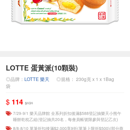
LOTTE 蛋黃派(10顆裝)
◎品牌：
LOTTE 樂天
◎規格： 230g克 x 1 x 1Bag
袋
$
114
$131
7/29-9/1 樂天品牌館 全系列折扣後滿$588登記抽樂天小熊午
睡餅乾枕乙組(登記抽共20名，每會員帳號限參與登記乙次)
8/8-8/10 單筆折扣後滿$2,000享9折(單筆上限折$500)(部分商