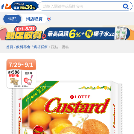
宅配
到店取貨
首頁
/ 飲料零食
/ 烘培糕餅
/ 西點．蛋糕