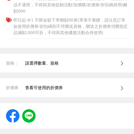
品不適用，不得與其他促銷活動/加價購/折價券/折扣碼併用)離
$2000
即日起-9/1 不限金額下單贈$200券(單筆不累贈，請注意訂單
如使用折價券/折扣碼則不符贈送資格，贈送之折價券消費指定
品滿$2,000可折，不得與其他優惠活動合併使用)
規格：
請選擇數量、規格
折價券
查看可使用的折價券