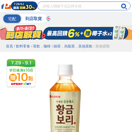
宅配
到店取貨
首頁
/ 飲料零食
/ 茶飲．咖啡
/ 綠茶．烏龍茶．其他茶飲
/ 其他茶類