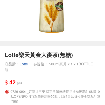
Lotte樂天黃金大麥茶(無糖)
◎品牌：
Lotte
◎規格： 500ml毫升 x 1 x 1BOTTLE
瓶
$
42
$49
​​0729-0901_好茶祈平安 指定常溫無糖茶品折扣後滿$168贈10
點OPENPOINT(單筆最高贈50點，回饋皆以折扣後金額為計算
門檻)