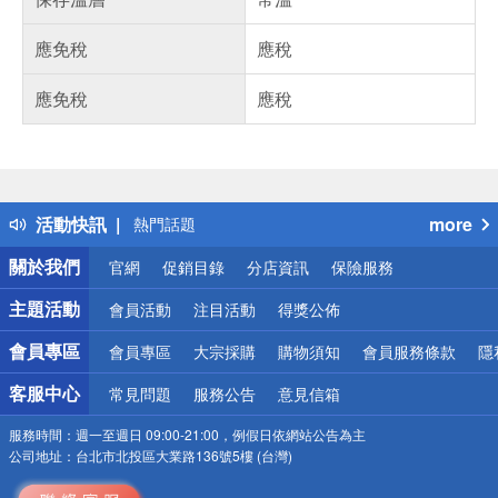
應免稅
應稅
應免稅
應稅
偏遠地區配送
詐騙網頁！請小心！
得獎公告
活動快訊
more
熱門話題
銀行優惠
關於我們
官網
促銷目錄
分店資訊
保險服務
偏遠地區配送
詐騙網頁！請小心！
主題活動
會員活動
注目活動
得獎公佈
會員專區
會員專區
大宗採購
購物須知
會員服務條款
隱
客服中心
常見問題
服務公告
意見信箱
服務時間：
週一至週日 09:00-21:00，例假日依網站公告為主
公司地址：
台北市北投區大業路136號5樓 (台灣)