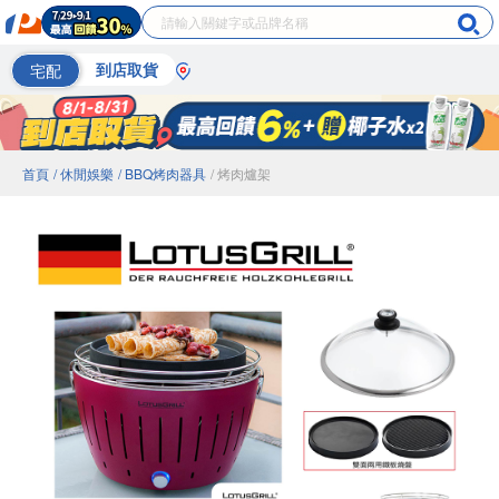
宅配
到店取貨
首頁
/ 休閒娛樂
/ BBQ烤肉器具
/ 烤肉爐架