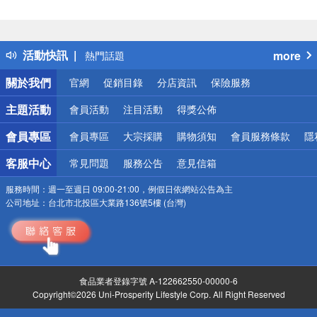
偏遠地區配送
詐騙網頁！請小心！
得獎公告
活動快訊
more
熱門話題
銀行優惠
關於我們
官網
促銷目錄
分店資訊
保險服務
偏遠地區配送
詐騙網頁！請小心！
主題活動
會員活動
注目活動
得獎公佈
會員專區
會員專區
大宗採購
購物須知
會員服務條款
隱
客服中心
常見問題
服務公告
意見信箱
服務時間：
週一至週日 09:00-21:00，例假日依網站公告為主
公司地址：
台北市北投區大業路136號5樓 (台灣)
食品業者登錄字號 A-122662550-00000-6
Copyright©2026 Uni-Prosperity Lifestyle Corp. All Right Reserved