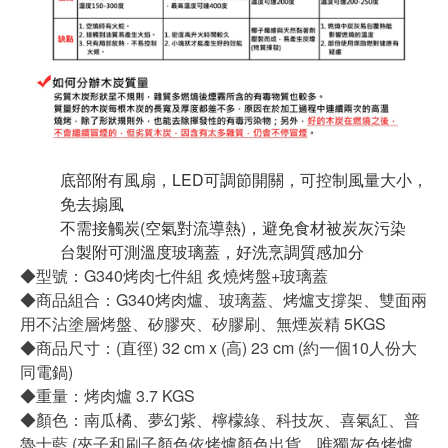
底部附有風扇，LED可調節開關，可控制風量大小，
免去搧風
不需接觸炭(空氣對流導熱)，避免食材被炭灰污染
台製附可測溫度玻璃蓋，好洗烹調質感加分
◆型號：G340烤肉七件組 炙燒烤盤+玻璃蓋
◆商品組合：G340烤肉爐、玻璃蓋、烤爐支撐架、雙面兩
用不沾塗層烤盤、矽膠夾、矽膠刷、無煙炭精 5KGS
◆商品尺寸：(直徑) 32 cm x (高) 23 cm (約一個10人份大
同電鍋)
◆重量：烤肉爐 3.7 KGS
◆顏色：南瓜橘、夢幻紫、檸檬綠、科技灰、喜氣紅、普
魯士藍 (夾子和刷子顏色依烤爐顏色出貨，唯獨灰色烤爐