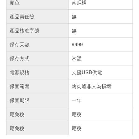
顏色
南瓜橘
產品責任險
無
產品核准字號
無
保存天數
9999
保存方式
常溫
電源規格
支援USB供電
保固範圍
烤肉爐非人為損壞
保固期限
一年
應免稅
應稅
應免稅
應稅