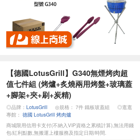
【德國LotusGrill】G340無煙烤肉超
值七件組 (烤爐+炙燒兩用烤盤+玻璃蓋
+腳架+夾+刷+炭精)
◎品牌：
LotusGrill
◎規格： 7件 鐵板玻蓋組
◎逛逛
專館：
德國 LotusGrill 烤肉爐
商城限用信用卡支付(不納入VIP資格之累積計算),無法用錢
包/紅利點數,無搬運上樓服務及指定日期/時間.