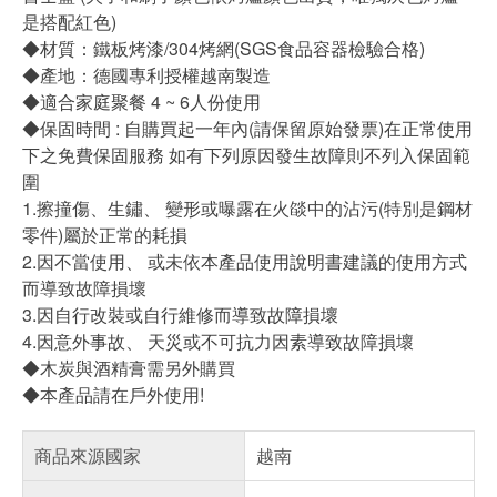
是搭配紅色)
◆材質：鐵板烤漆/304烤網(SGS食品容器檢驗合格)
◆產地：德國專利授權越南製造
◆適合家庭聚餐 4 ~ 6人份使用
◆保固時間 : 自購買起一年內(請保留原始發票)在正常使用
下之免費保固服務 如有下列原因發生故障則不列入保固範
圍
1.擦撞傷、生鏽、 變形或曝露在火燄中的沾污(特別是鋼材
零件)屬於正常的耗損
2.因不當使用、 或未依本產品使用說明書建議的使用方式
而導致故障損壞
3.因自行改裝或自行維修而導致故障損壞
4.因意外事故、 天災或不可抗力因素導致故障損壞
◆木炭與酒精膏需另外購買
◆本產品請在戶外使用!
商品來源國家
越南