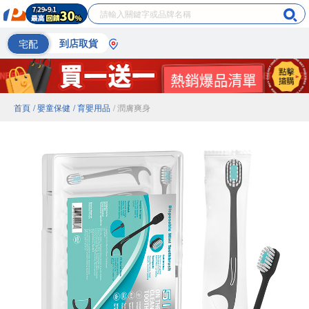
宅配
到店取貨
首頁
/ 嬰童保健
/ 育嬰用品
/ 潤膚爽身