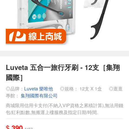
Luveta 五合一旅行牙刷 - 12支［集翔
國際］
◎品牌：
Luveta 樂唯他
◎規格： 12支 X 1盒
◎逛逛
專館：
集翔國際有限公司
商城限用信用卡支付(不納入VIP資格之累積計算),無法用錢
包/紅利點數,無搬運上樓服務及指定日期/時間.
$
390
$450