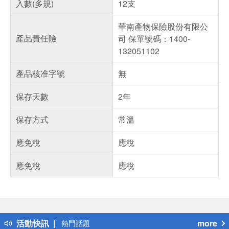
入數(多規)
12支
華南產物保險股份有限公
產品責任險
司 保單號碼：1400-
132051102
產品核准字號
無
保存天數
2年
保存方式
常溫
應免稅
應稅
應免稅
應稅
偏遠地區配送
詐騙網頁！請小心！
得獎公告
熱門話題
活動快訊
more
銀行優惠