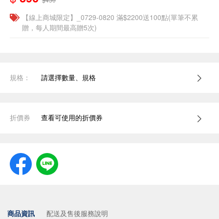
【線上商城限定】_0729-0820 滿$2200送100點(單筆不累
贈，每人期間最高贈5次)
規格：
請選擇數量、規格
折價券
查看可使用的折價券
商品資訊
配送及售後服務說明