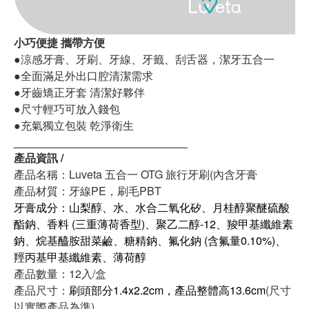
小巧便捷 攜帶方便
●涼感牙膏、牙刷、牙線、牙籤、刮舌器，潔牙五合一
●全面滿足外出口腔清潔需求
●牙齒矯正牙套 清潔好夥伴
●尺寸輕巧可放入錢包
●充氣獨立包裝 乾淨衛生
____________________________
產品資訊 /
產品名稱：Luveta 五合一 OTG 旅行牙刷(內含牙膏
產品材質：牙線PE，刷毛PBT
牙膏成分：山梨醇、水、水合二氧化矽、月桂醇聚醚硫酸
酯鈉、香料 (三重薄荷香型)、聚乙二醇-12、羧甲基纖維素
鈉、烷基醯胺甜菜鹼、糖精鈉、氟化鈉 (含氟量0.10%)、
羥丙基甲基纖維素、薄荷醇
產品數量：12入/盒
產品尺寸：
刷頭部分1.4x2.2cm，產品整體高13.6cm
(尺寸
以實際產品為準)