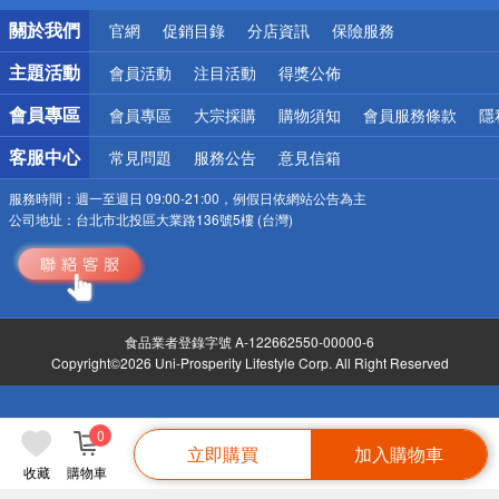
偏遠地區配送
關於我們
官網
促銷目錄
分店資訊
保險服務
詐騙網頁！請小心！
主題活動
會員活動
注目活動
得獎公佈
會員專區
會員專區
大宗採購
購物須知
會員服務條款
隱
客服中心
常見問題
服務公告
意見信箱
服務時間：
週一至週日 09:00-21:00，例假日依網站公告為主
公司地址：
台北市北投區大業路136號5樓 (台灣)
食品業者登錄字號 A-122662550-00000-6
Copyright©2026 Uni-Prosperity Lifestyle Corp. All Right Reserved
0
立即購買
加入購物車
收藏
購物車