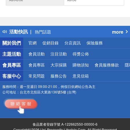
偏遠地區配送
詐騙網頁！請小心！
得獎公告
活動快訊
more
熱門話題
銀行優惠
關於我們
官網
促銷目錄
分店資訊
保險服務
偏遠地區配送
詐騙網頁！請小心！
主題活動
會員活動
注目活動
得獎公佈
會員專區
會員專區
大宗採購
購物須知
會員服務條款
隱
客服中心
常見問題
服務公告
意見信箱
服務時間：
週一至週日 09:00-21:00，例假日依網站公告為主
公司地址：
台北市北投區大業路136號5樓 (台灣)
食品業者登錄字號 A-122662550-00000-6
Copyright©2026 Uni-Prosperity Lifestyle Corp. All Right Reserved