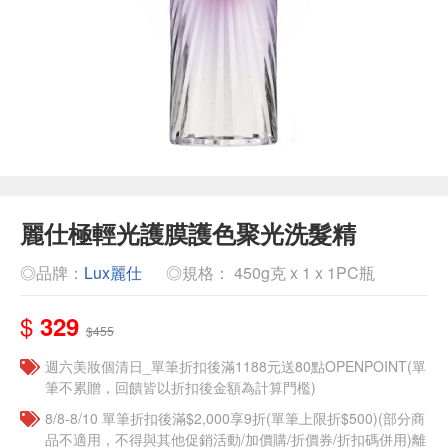
麗仕極輕光護膜護色聚光洗髮精
◎品牌：
Lux麗仕
◎規格： 450g克 x 1 x 1PC瓶
$
329
$455
週六美妝個清日_單筆折扣後滿1188元送80點OPENPOINT(單
筆不累贈，回饋皆以折扣後金額為計算門檻)
8/8-8/10 單筆折扣後滿$2,000享9折(單筆上限折$500)(部分商
品不適用，不得與其他促銷活動/加價購/折價券/折扣碼併用)離