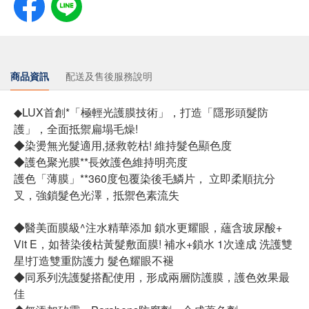
商品資訊
配送及售後服務說明
​◆LUX首創*「極輕光護膜技術」，打造「隱形頭髮防
護」，全面抵禦扁塌毛燥!
​◆染燙無光髮適用,拯救乾枯! 維持髮色顯色度
◆護色聚光膜**長效護色維持明亮度
護色「薄膜」**360度包覆染後毛鱗片， 立即柔順抗分
叉，強鎖髮色光澤，抵禦色素流失
◆醫美面膜級^注水精華添加 鎖水更耀眼，蘊含玻尿酸+
Vit E，如替染後枯黃髮敷面膜! 補水+鎖水 1次達成 洗護雙
星!打造雙重防護力 髮色耀眼不褪
◆同系列洗護髮搭配使用，形成兩層防護膜，護色效果最
佳