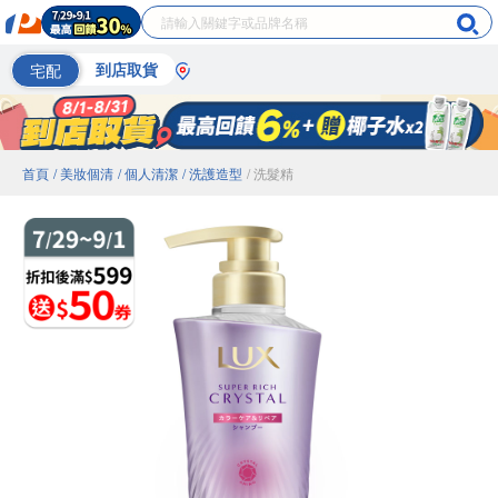
宅配
到店取貨
首頁
/ 美妝個清
/ 個人清潔
/ 洗護造型
/ 洗髮精