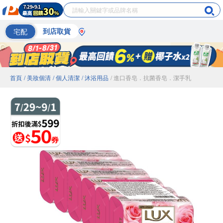
宅配
到店取貨
首頁
/ 美妝個清
/ 個人清潔
/ 沐浴用品
/ 進口香皂．抗菌香皂．潔手乳