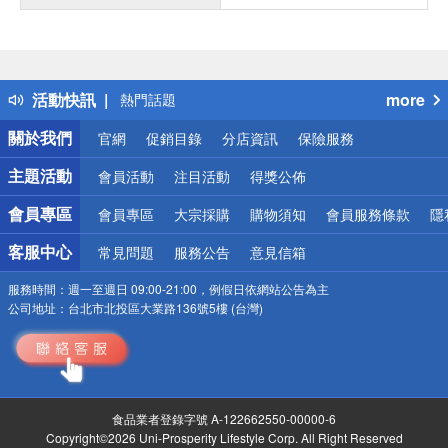
偏遠地區配送
詐騙網頁！請小心！
得獎公告
活動快訊
more
熱門話題
銀行優惠
關於我們
官網
促銷目錄
分店資訊
保險服務
偏遠地區配送
詐騙網頁！請小心！
主題活動
會員活動
注目活動
得獎公佈
會員專區
會員專區
大宗採購
購物須知
會員服務條款
隱
客服中心
常見問題
服務公告
意見信箱
服務時間：
週一至週日 09:00-21:00，例假日依網站公告為主
公司地址：
台北市北投區大業路136號5樓 (台灣)
食品業者登錄字號 A-122662550-00000-6
Copyright©2026 Uni-Prosperity Lifestyle Corp. All Right Reserved