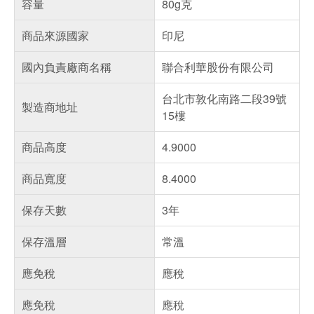
容量
80g克
商品來源國家
印尼
國內負責廠商名稱
聯合利華股份有限公司
台北市敦化南路二段39號
製造商地址
15樓
商品高度
4.9000
商品寬度
8.4000
保存天數
3年
保存溫層
常溫
應免稅
應稅
應免稅
應稅