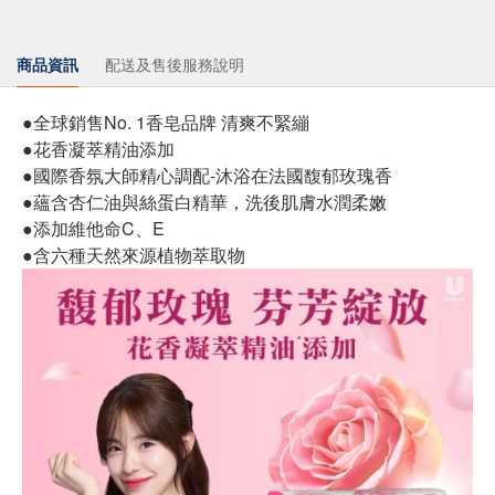
商品資訊
配送及售後服務說明
●全球銷售No. 1香皂品牌 清爽不緊繃
●花香凝萃精油添加
●國際香氛大師精心調配-沐浴在法國馥郁玫瑰香
●蘊含杏仁油與絲蛋白精華，洗後肌膚水潤柔嫩
●添加維他命C、E
●含六種天然來源植物萃取物