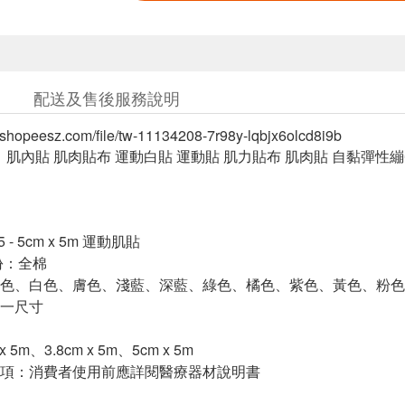
配送及售後服務說明
tw.shopeesz.com/file/tw-11134208-7r98y-lqbjx6olcd8i9b
S】肌內貼 肌肉貼布 運動白貼 運動貼 肌力貼布 肌肉貼 自黏彈性
- 5cm x 5m 運動肌貼
份：全棉
色、白色、膚色、淺藍、深藍、綠色、橘色、紫色、黃色、粉色
一尺寸
 5m、3.8cm x 5m、5cm x 5m
項：消費者使用前應詳閱醫療器材說明書