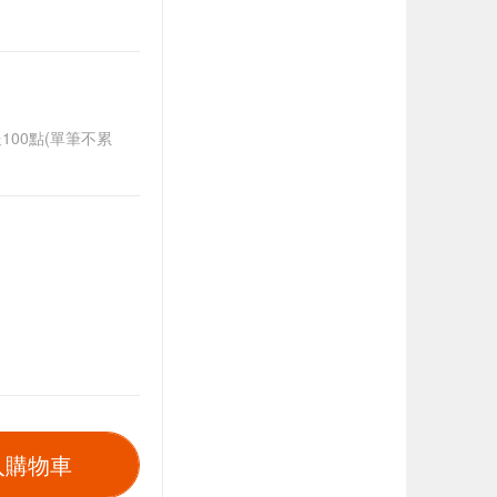
送100點(單筆不累
入購物車