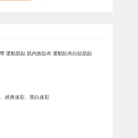
繃帶 運動肌貼 肌內效貼布 運動貼布白貼肌貼
、經典迷彩、黑白迷彩