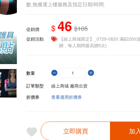
數,無搬運上樓服務及指定日期/時間.
46
$
$105
促銷價
促銷活動
【線上商城限定】_0729-0820 滿$2200
贈，每人期間最高贈5次)
數量
訂單類型
線上商城 廠商出貨
折價券
查看適用折價券
立即購買
加