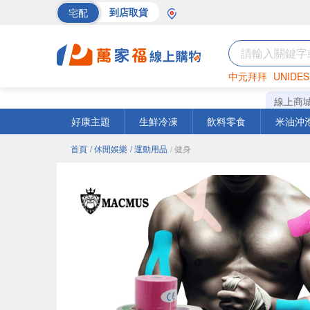
宅配
到店取貨
中元拜拜
UNIDES
巧克力
罐頭
海苔
線上商
好康主題
生鮮冷凍
飲料零食
米油沖
首頁
/ 休閒娛樂
/ 運動用品
/ 健身