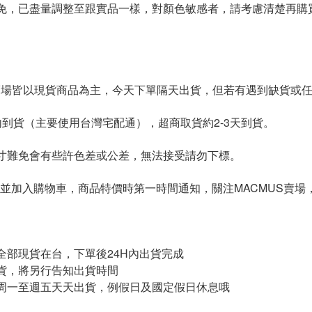
免，已盡量調整至跟實品一樣，對顏色敏感者，請考慮清楚再購
S賣場皆以現貨商品為主，今天下單隔天出貨，但若有遇到缺貨或
內到貨（主要使用台灣宅配通），超商取貨約2-3天到貨。
寸難免會有些許色差或公差，無法接受請勿下標。
並加入購物車，商品特價時第一時間通知，關注MACMUS賣場
全部現貨在台，下單後24H內出貨完成
貨，將另行告知出貨時間
周一至週五天天出貨，例假日及國定假日休息哦