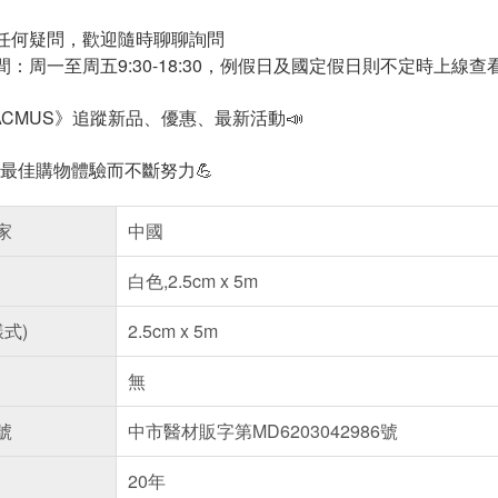
任何疑問，歡迎隨時聊聊詢問
間：周一至周五9:30-18:30，例假日及國定假日則不定時上線查
ACMUS》追蹤新品、優惠、最新活動📣
供最佳購物體驗而不斷努力💪
家
中國
白色,2.5cm x 5m
樣式)
2.5cm x 5m
無
號
中市醫材販字第MD6203042986號
20年