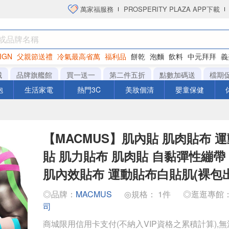
萬家福服務
PROSPERITY PLAZA APP下載
IGN
父親節送禮
冷氣最高省萬
福利品
餅乾
泡麵
飲料
中元拜拜
義
洋芋片
城
品牌旗艦館
買一送一
第二件五折
點數加碼送
檔期
泡
生活家電
熱門3C
美妝個清
嬰童保健
【MACMUS】肌內貼 肌肉貼布 
貼 肌力貼布 肌肉貼 自黏彈性繃帶
肌內效貼布 運動貼布白貼肌(裸包
◎品牌：
MACMUS
◎規格： 1件
◎逛逛專館
司
商城限用信用卡支付(不納入VIP資格之累積計算),無