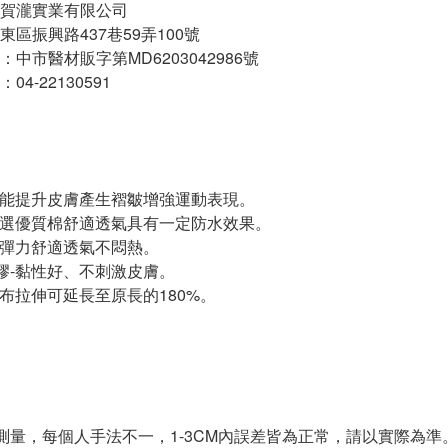
賀瀧實業有限公司
區振興路437巷59弄100號
中市醫材販字第MD6203042986號
4-22130591
-能提升皮膚產生褶皺增強運動表現。
精選優質棉舒適透氣具有一定防水效果。
高彈力舒適透氣不悶熱。
膠-黏性好、不刺激皮膚。
貼布拉伸可延長至原長的180%。
測量，每個人手法不一，1-3CM內誤差皆為正常，請以實際為準