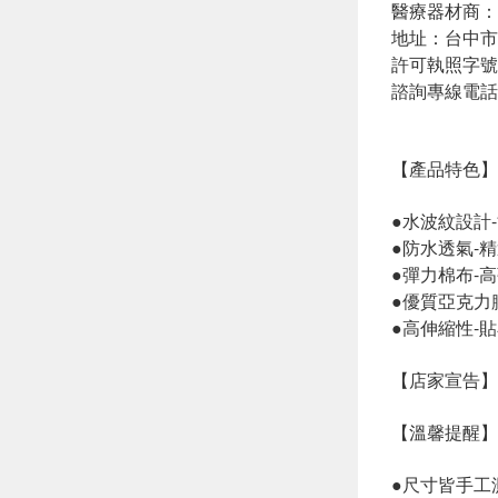
醫療器材商：
地址：台中市東
許可執照字號：
諮詢專線電話：0
【產品特色】
●水波紋設計
●防水透氣-
●彈力棉布-
●優質亞克力
●高伸縮性-
【店家宣告】
【溫馨提醒】
●尺寸皆手工