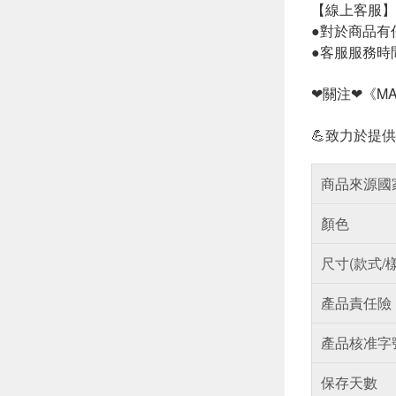
【線上客服】
●對於商品有
●客服服務時
❤關注❤《M
💪致力於提
商品來源國
顏色
尺寸(款式/
產品責任險
產品核准字
保存天數