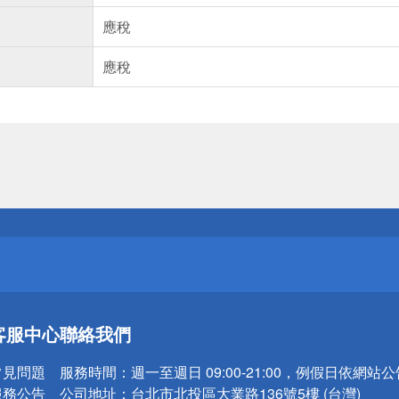
應稅
應稅
送
請小心！
送
客服中心
聯絡我們
請小心！
常見問題
服務時間：
週一至週日 09:00-21:00，例假日依網站
服務公告
公司地址：
台北市北投區大業路136號5樓 (台灣)