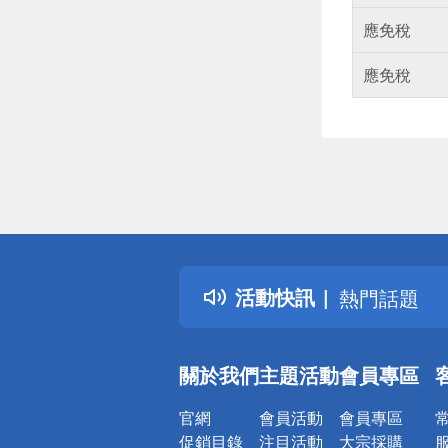
應免稅
應免稅
偏遠地區配
詐騙網頁！
得獎公告
活動快訊
熱門話題
銀行優惠
偏遠地區配
關於我們
主題活動
會員專區
詐騙網頁！
官網
會員活動
會員專區
促銷目錄
注目活動
大宗採購