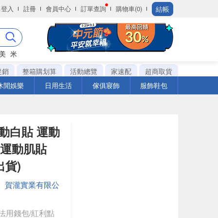
結帳
登入
註冊
會員中心
訂單查詢
購物車(0)
美
米
促銷
整箱購划算
活動總覽
家速配
超商取貨
休閒娛樂
日用生活
傢俱寢飾
服飾鞋包
運動白貼 運動
 運動肌貼
出貨)
：
賀瀧實業有限公
法用錢包/紅利點