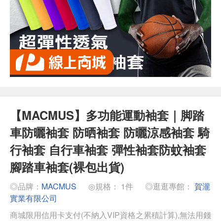
【MACMUS】多功能運動袖套｜脚踏
車防曬袖套 防晒袖套 防曬涼感袖套 騎
行袖套 自行車袖套 彈性袖套防蚊袖套
腳踏車袖套(裸包出貨)
◎品牌：
MACMUS
◎規格： 1件
◎逛逛專館：
賀瀧
實業有限公司
商城限用信用卡支付(不納入VIP資格之累積計算),無法用錢