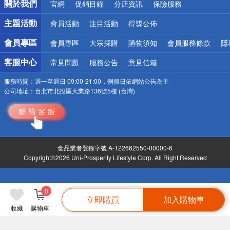
關於我們
官網
促銷目錄
分店資訊
保險服務
偏遠地區配送
詐騙網頁！請小心！
主題活動
會員活動
注目活動
得獎公佈
會員專區
會員專區
大宗採購
購物須知
會員服務條款
隱
客服中心
常見問題
服務公告
意見信箱
服務時間：
週一至週日 09:00-21:00，例假日依網站公告為主
公司地址：
台北市北投區大業路136號5樓 (台灣)
食品業者登錄字號 A-122662550-00000-6
Copyright©2026 Uni-Prosperity Lifestyle Corp. All Right Reserved
0
立即購買
加入購物車
收藏
購物車