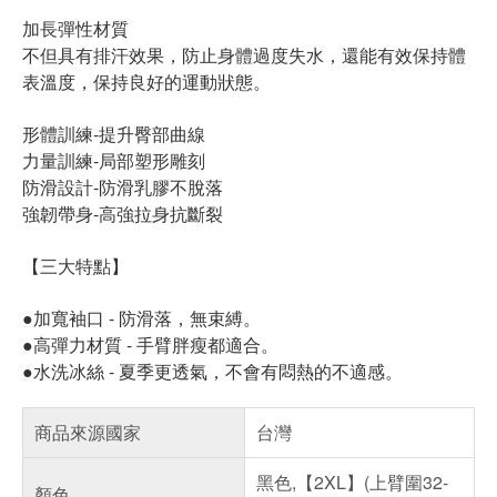
加長彈性材質
不但具有排汗效果，防止身體過度失水，還能有效保持體
表溫度，保持良好的運動狀態。
形體訓練-提升臀部曲線
力量訓練-局部塑形雕刻
防滑設計-防滑乳膠不脫落
強韌帶身-高強拉身抗斷裂
【三大特點】
●加寬袖口 - 防滑落，無束縛。
●高彈力材質 - 手臂胖瘦都適合。
●水洗冰絲 - 夏季更透氣，不會有悶熱的不適感。
商品來源國家
台灣
黑色,【2XL】(上臂圍32-
顏色