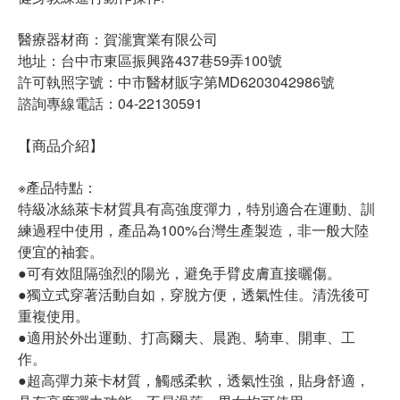
醫療器材商：賀瀧實業有限公司
地址：台中市東區振興路437巷59弄100號
許可執照字號：中市醫材販字第MD6203042986號
諮詢專線電話：04-22130591
【商品介紹】
※產品特點：
特級冰絲萊卡材質具有高強度彈力，特別適合在運動、訓
練過程中使用，產品為100%台灣生產製造，非一般大陸
便宜的袖套。
●可有效阻隔強烈的陽光，避免手臂皮膚直接曬傷。
●獨立式穿著活動自如，穿脫方便，透氣性佳。清洗後可
重複使用。
●適用於外出運動、打高爾夫、晨跑、騎車、開車、工
作。
●超高彈力萊卡材質，觸感柔軟，透氣性強，貼身舒適，