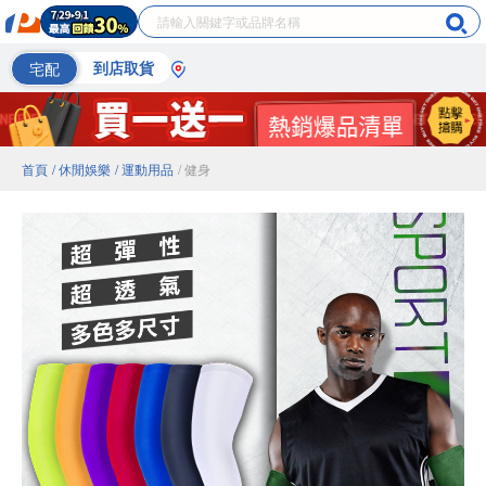
宅配
到店取貨
首頁
/ 休閒娛樂
/ 運動用品
/ 健身