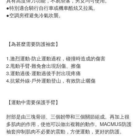
具有高度彈力功能，不易滑落，男女均可使用。
●特別適合騎行自行車或機車酷炫又拉風。
●空調房裡避免冷氣吹襲。
【為甚麼需要防護袖套】
1.激烈運動-防止運動過程，碰撞時造成的傷害
2.甩動手臂-難免會出現刮傷、擦傷
3.運動過後-運動過後手肘出現疼痛
4.抗紫外線-戶外運動登山，有效防止曬傷
【運動中需要保護手臂】
肘部是由三塊骨頭、三個韌帶和三個關節組成。再加上很
多肌肉的作用，使他可以做出複雜的動作。MACMUS防護
袖套抑制肌肉不必要的震動，方便運動，更好的防護。