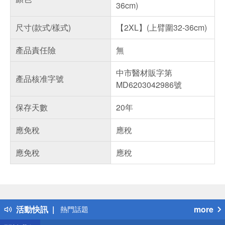
36cm)
尺寸(款式/樣式)
【2XL】(上臂圍32-36cm)
產品責任險
無
中市醫材販字第
產品核准字號
MD6203042986號
保存天數
20年
應免稅
應稅
應免稅
應稅
偏遠地區配送
詐騙網頁！請小心！
得獎公告
活動快訊
more
熱門話題
銀行優惠