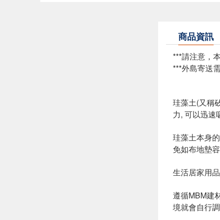
商品資訊
***請注意
***外島寄
珪藻土(又稱
力, 可以迅
珪藻土本身的特
免如布地墊容
生活居家用品
遵循MBM建
境就會自行調