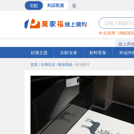
宅配
到店取貨
中元拜拜
UNIDES
巧克力
罐頭
海苔
線上商
好康主題
生鮮冷凍
飲料零食
米油沖
首頁
/ 日用生活
/ 衛浴用品
/ 衛浴配件