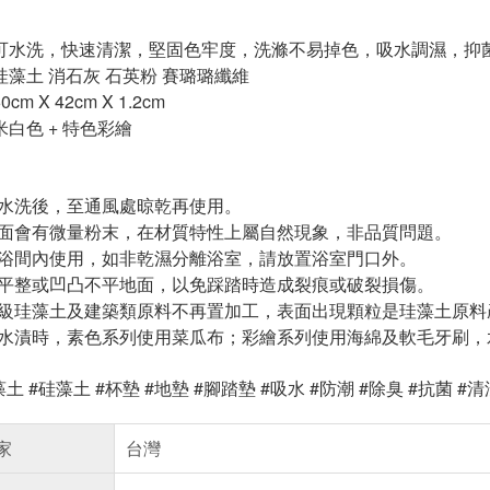
 可水洗，快速清潔，堅固色牢度，洗滌不易掉色，吸水調濕，抑
珪藻土 消石灰 石英粉 賽璐璐纖維
m X 42cm X 1.2cm
米白色 + 特色彩繪
先水洗後，至通風處晾乾再使用。
表面會有微量粉末，在材質特性上屬自然現象，非品質問題。
淋浴間內使用，如非乾濕分離浴室，請放置浴室門口外。
不平整或凹凸不平地面，以免踩踏時造成裂痕或破裂損傷。
高級珪藻土及建築類原料不再置加工，表面出現顆粒是珪藻土原
、水漬時，素色系列使用菜瓜布；彩繪系列使用海綿及軟毛牙刷
土 #硅藻土 #杯墊 #地墊 #腳踏墊 #吸水 #防潮 #除臭 #抗菌 #清
家
台灣