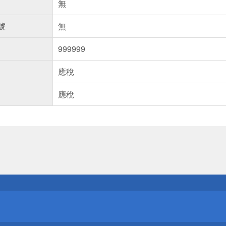
無
號
無
999999
應稅
應稅
送
請小心！