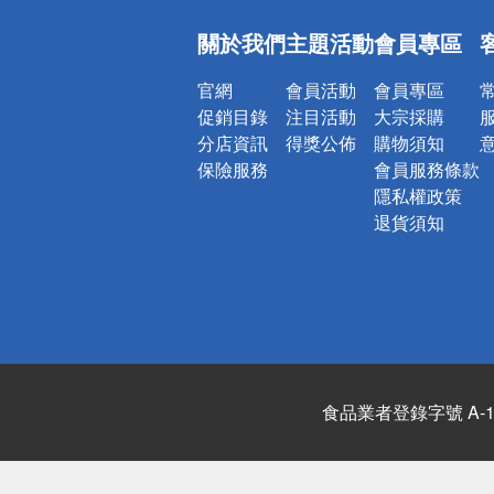
偏遠地區配
關於我們
主題活動
會員專區
詐騙網頁！
官網
會員活動
會員專區
促銷目錄
注目活動
大宗採購
分店資訊
得獎公佈
購物須知
保險服務
會員服務條款
隱私權政策
退貨須知
食品業者登錄字號 A-122