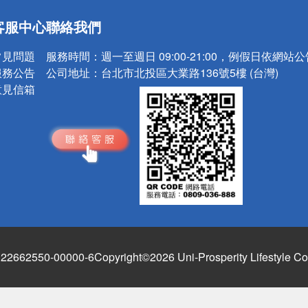
送
客服中心
聯絡我們
請小心！
常見問題
服務時間：
週一至週日 09:00-21:00，例假日依網站
服務公告
公司地址：
台北市北投區大業路136號5樓 (台灣)
意見信箱
662550-00000-6
Copyright©2026 Uni-Prosperity Lifestyle Co