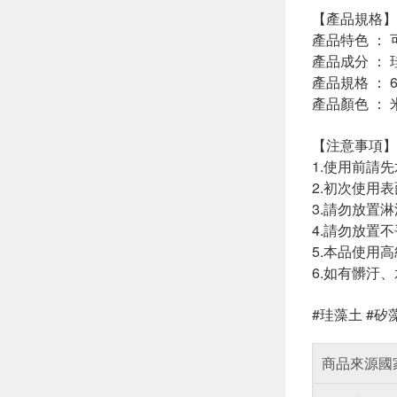
【產品規格】
產品特色 ：
產品成分 ： 
產品規格 ： 60c
產品顏色 ： 
【注意事項】
1.使用前請
2.初次使用
3.請勿放置
4.請勿放置
5.本品使用
6.如有髒汙
#珪藻土 #矽藻
商品來源國