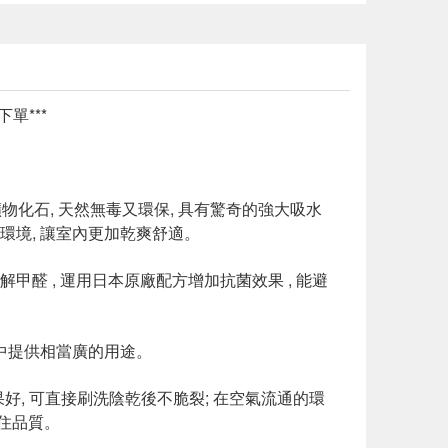
單***
物化石, 天然無毒又環保, 具有驚奇的強大吸水
家環境, 讓室內更加乾爽舒適。
解甲醛 , 運用日本原廠配方增加抗菌效果 , 能避
境中提供相當廣的用途。
好, 可直接刷洗陰乾後不脆裂; 在空氣流通的環
居住品質。