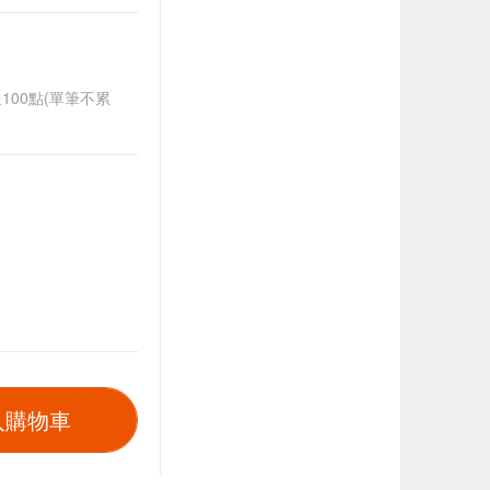
送100點(單筆不累
入購物車