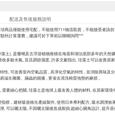
配送及售後服務說明
，本項商品僅能使用宅配，不能使用711物流取貨，不能接受者請勿下
送需額外計算運費，建議可於下單前以聊聊詢問***
矽藻土), 是珊瑚及古浮游植物推積在海底和湖泊底部多年的天然礦
速吸收多餘水氣, 並且調節濕度, 許多文獻指出, 珪藻土可以改善居
性, 可改善室內空氣品質 , 具淨化空氣的特性 , 並消除異味及分
易滋生黴菌、蹣蟲的困擾 , 更省去清洗棉質地墊的麻煩 。
, 需要細心把關, 珪藻土是地球上最友善人體的材料, 在居家環
材指標，建材級規格生產線製作, 使用日本專利配方, 吸水調溼效果
溼, 可以曬太陽, 不因曬太陽後造成裂損;超細心圓角設計, 提升