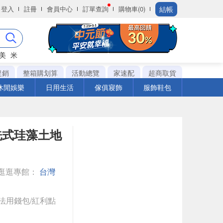
結帳
登入
註冊
會員中心
訂單查詢
購物車(0)
美
米
促銷
整箱購划算
活動總覽
家速配
超商取貨
休閒娛樂
日用生活
傢俱寢飾
服飾鞋包
洗式珪藻土地
逛逛專館：
台灣
法用錢包/紅利點