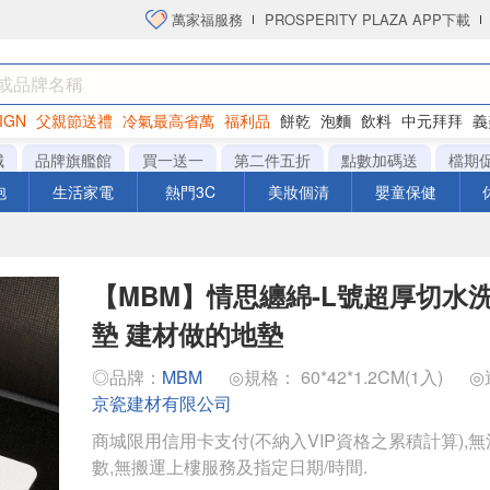
萬家福服務
PROSPERITY PLAZA APP下載
IGN
父親節送禮
冷氣最高省萬
福利品
餅乾
泡麵
飲料
中元拜拜
義
洋芋片
城
品牌旗艦館
買一送一
第二件五折
點數加碼送
檔期
泡
生活家電
熱門3C
美妝個清
嬰童保健
【MBM】情思纏綿-L號超厚切水
墊 建材做的地墊
◎品牌：
MBM
◎規格： 60*42*1.2CM(1入)
◎
京瓷建材有限公司
商城限用信用卡支付(不納入VIP資格之累積計算),無
數,無搬運上樓服務及指定日期/時間.