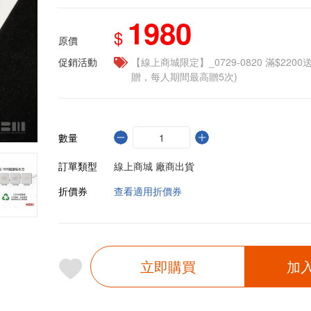
1980
$
原價
促銷活動
【線上商城限定】_0729-0820 滿$2200
贈，每人期間最高贈5次)
數量
訂單類型
線上商城 廠商出貨
折價券
查看適用折價券
立即購買
加