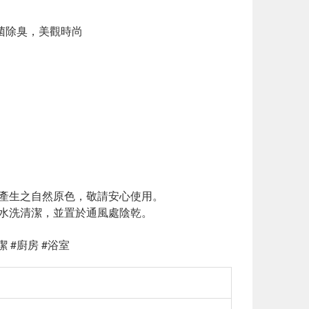
菌除臭，美觀時尚
料產生之自然原色，敬請安心使用。
，水洗清潔，並置於通風處陰乾。
潔 #廚房 #浴室