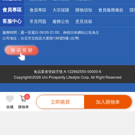
會員專區
會員專區
大宗採購
購物須知
會員服務條款
隱
客服中心
常見問題
服務公告
意見信箱
服務時間：
週一至週日 09:00-21:00，例假日依網站公告為主
公司地址：
台北市北投區大業路136號5樓 (台灣)
食品業者登錄字號 A-122662550-00000-6
Copyright©2026 Uni-Prosperity Lifestyle Corp. All Right Reserved
0
立即購買
加入購物車
收藏
購物車