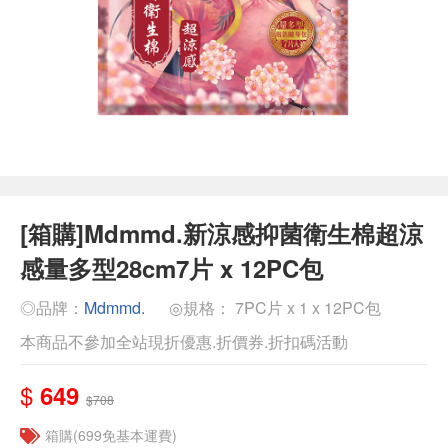
[箱購]Mdmmd.新涼感抑菌衛生棉超涼
感量多型28cm7片 x 12PC包
◎品牌：
Mdmmd.
◎規格： 7PC片 x 1 x 12PC包
本商品不參加全站現折優惠.折價券.折扣碼活動
$
649
$708
箱購(699免基本運費)