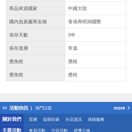
商品來源國家
中國大陸
國內負責廠商名稱
香港商明洞國際
保存天數
3年
保存溫層
常溫
應免稅
應稅
應免稅
應稅
偏遠地區配送
詐騙網頁！請小心！
得獎公告
活動快訊
more
熱門話題
銀行優惠
關於我們
官網
促銷目錄
分店資訊
保險服務
偏遠地區配送
詐騙網頁！請小心！
主題活動
會員活動
注目活動
得獎公佈