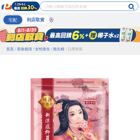
宅配
到店取貨
首頁
/ 美妝個清
/ 女性衛生
/ 衛生棉
/ 日用加長